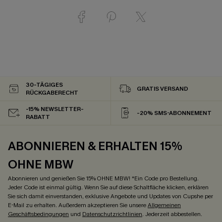
30-TÄGIGES
GRATIS VERSAND
RÜCKGABERECHT
-15% NEWSLETTER-
-20% SMS-ABONNEMENT
RABATT
ABONNIEREN & ERHALTEN 15%
OHNE MBW
Abonnieren und genießen Sie 15% OHNE MBW! *Ein Code pro Bestellung.
Jeder Code ist einmal gültig. Wenn Sie auf diese Schaltfläche klicken, erklären
Sie sich damit einverstanden, exklusive Angebote und Updates von Cupshe per
E-Mail zu erhalten. Außerdem akzeptieren Sie unsere
Allgemeinen
Geschäftsbedingungen
und
Datenschutzrichtlinien
. Jederzeit abbestellen.