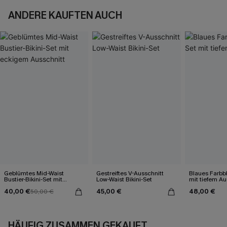
ANDERE KAUFTEN AUCH
Geblümtes Mid-Waist
Gestreiftes V-Ausschnitt
Blaues Farbbl
Bustier-Bikini-Set mit
Low-Waist Bikini-Set
mit tiefem Au
eckigem Ausschnitt
40,00 €
45,00 €
48,00 €
50,00 €
HÄUFIG ZUSAMMEN GEKAUFT