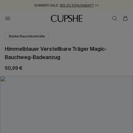
SUMMER SALE:
BIS ZU 50% RABATT
>>
ZUM NEWSLETTER:
KOSTENLOSER VERSAND AB 89 €
BIS ZU -20% EXTRA ERHALTEN
>>
>>
Starke Bauchkontrolle
Himmelblauer Verstellbare Träger Magic-
Bauchweg-Badeanzug
50,99 €