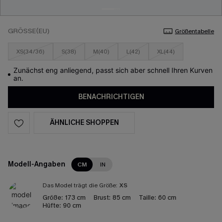
GRÖSSE(EU)
Größentabelle
XS(34/36)
S(38)
M(40)
L(42)
XL(44)
Zunächst eng anliegend, passt sich aber schnell Ihren Kurven
an.
BENACHRICHTIGEN
ÄHNLICHE SHOPPEN
Modell-Angaben
CM
IN
Das Model trägt die Größe:
XS
Größe:
173 cm
Brust:
85 cm
Taille:
60 cm
Hüfte:
90 cm