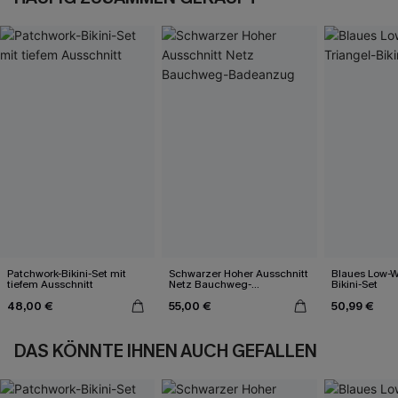
Patchwork-Bikini-Set mit
Schwarzer Hoher Ausschnitt
Blaues Low-Wa
tiefem Ausschnitt
Netz Bauchweg-
Bikini-Set
Badeanzug
48,00 €
55,00 €
50,99 €
DAS KÖNNTE IHNEN AUCH GEFALLEN