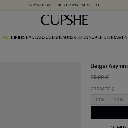
SUMMER SALE:
BIS ZU 50% RABATT
>>
ZUM NEWSLETTER:
KOSTENLOSER VERSAND AB 89 €
BIS ZU -20% EXTRA ERHALTEN
>>
>>
KTAGE
BIKINIS
BADEANZÜGE
URLAUBSKLEIDUNG
KLEIDER
DAMEN
Beiger Asymme
35,99 €
GRÖSSE(EU)
S(36)
M(38)
WUN