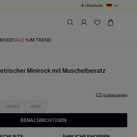
€ / Deutsch
MODE
SALE %
IM TREND
trischer Minirock mit Muschelbesatz
Größentabelle
L(40/42)
XL(44)
BENACHRICHTIGEN
SCHLISTE
ÄHNLICHE SHOPPEN