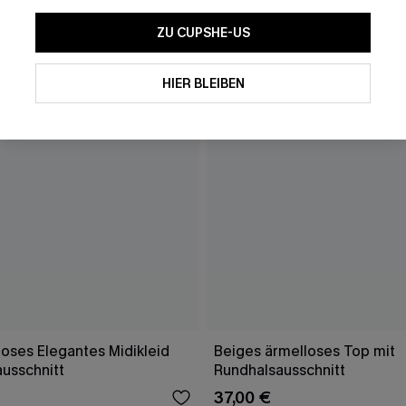
ZU CUPSHE-US
HIER BLEIBEN
oses Elegantes Midikleid
Beiges ärmelloses Top mit
ausschnitt
Rundhalsausschnitt
37,00 €