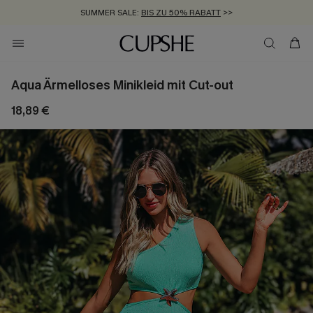
ZUM NEWSLETTER:
BIS ZU -20% EXTRA ERHALTEN
>>
KOSTENLOSER VERSAND AB 89 €
>>
Aqua Ärmelloses Minikleid mit Cut-out
18,89 €