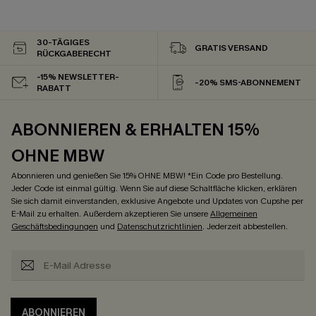
30-TÄGIGES
GRATIS VERSAND
RÜCKGABERECHT
-15% NEWSLETTER-
-20% SMS-ABONNEMENT
RABATT
ABONNIEREN & ERHALTEN 15%
OHNE MBW
Abonnieren und genießen Sie 15% OHNE MBW! *Ein Code pro Bestellung.
Jeder Code ist einmal gültig. Wenn Sie auf diese Schaltfläche klicken, erklären
Sie sich damit einverstanden, exklusive Angebote und Updates von Cupshe per
E-Mail zu erhalten. Außerdem akzeptieren Sie unsere
Allgemeinen
Geschäftsbedingungen
und
Datenschutzrichtlinien
. Jederzeit abbestellen.
ABONNIEREN