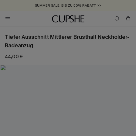
SUMMER SALE:
BIS ZU 50% RABATT
>>
ZUM NEWSLETTER:
KOSTENLOSER VERSAND AB 89 €
BIS ZU -20% EXTRA ERHALTEN
>>
>>
Tiefer Ausschnitt Mittlerer Brusthalt Neckholder-
Badeanzug
44,00 €