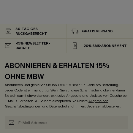
30-TÄGIGES
GRATIS VERSAND
RÜCKGABERECHT
-15% NEWSLETTER-
-20% SMS-ABONNEMENT
RABATT
ABONNIEREN & ERHALTEN 15%
OHNE MBW
Abonnieren und genießen Sie 15% OHNE MBW! *Ein Code pro Bestellung.
Jeder Code ist einmal gültig. Wenn Sie auf diese Schaltfläche klicken, erklären
Sie sich damit einverstanden, exklusive Angebote und Updates von Cupshe per
E-Mail zu erhalten. Außerdem akzeptieren Sie unsere
Allgemeinen
Geschäftsbedingungen
und
Datenschutzrichtlinien
. Jederzeit abbestellen.