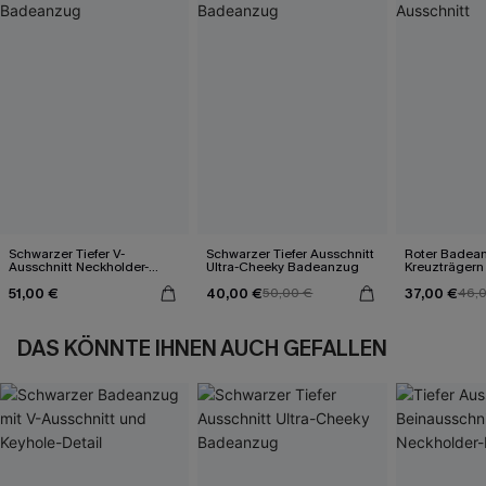
Schwarzer Tiefer V-
Schwarzer Tiefer Ausschnitt
Roter Badea
Ausschnitt Neckholder-
Ultra-Cheeky Badeanzug
Kreuzträgern
Badeanzug
Ausschnitt
51,00 €
40,00 €
37,00 €
50,00 €
46,
DAS KÖNNTE IHNEN AUCH GEFALLEN