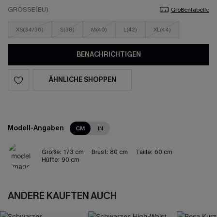
GRÖSSE(EU)
Größentabelle
XS(34/36)
S(38)
M(40)
L(42)
XL(44)
BENACHRICHTIGEN
ÄHNLICHE SHOPPEN
Modell-Angaben
CM
IN
Größe:
173 cm
Brust:
80 cm
Taille:
60 cm
Hüfte:
90 cm
ANDERE KAUFTEN AUCH