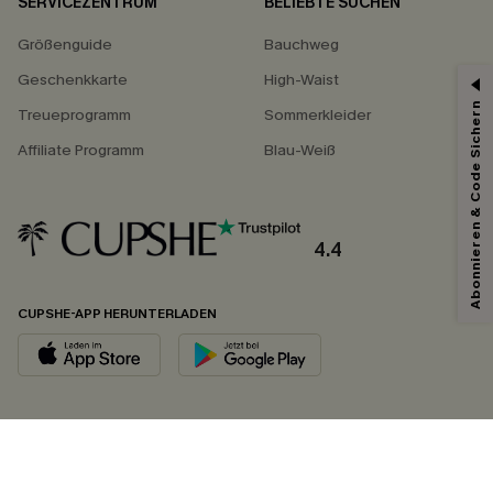
SERVICEZENTRUM
BELIEBTE SUCHEN
Größenguide
Bauchweg
Geschenkkarte
High-Waist
Abonnieren & Code Sichern
Treueprogramm
Sommerkleider
Affiliate Programm
Blau-Weiß
4.4
CUPSHE-APP HERUNTERLADEN
FOLGEN SIE UNS AUF