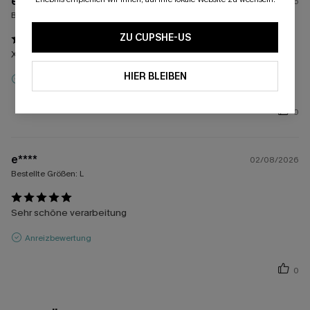
e****
02/08/2026
Bestellte Größen:
S
ZU CUPSHE-US
Xxx
HIER BLEIBEN
Anreizbewertung
0
e****
02/08/2026
Bestellte Größen:
L
Sehr schöne verarbeitung
Anreizbewertung
0