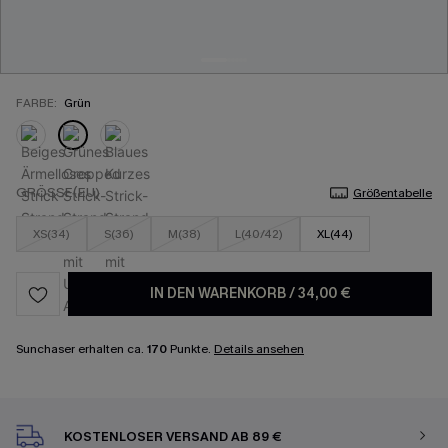
FARBE:
Grün
GRÖSSE(EU)
Größentabelle
XS(34)
S(36)
M(38)
L(40/42)
XL(44)
IN DEN WARENKORB
/
34,00 €
Sunchaser erhalten ca.
170
Punkte.
Details ansehen
KOSTENLOSER VERSAND AB 89 €