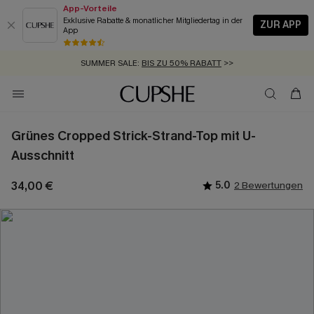
App-Vorteile
Exklusive Rabatte & monatlicher Mitgliedertag in der
ZUR APP
App
GRATIS MASSBAND MIT JEDEM SCHNELLVERSAND-ARTIKEL >>
SUMMER SALE:
BIS ZU 50% RABATT
>>
ZUM NEWSLETTER:
KOSTENLOSER VERSAND AB 89 €
BIS ZU -20% EXTRA ERHALTEN
>>
>>
Grünes Cropped Strick-Strand-Top mit U-
Ausschnitt
34,00 €
5.0
2 Bewertungen