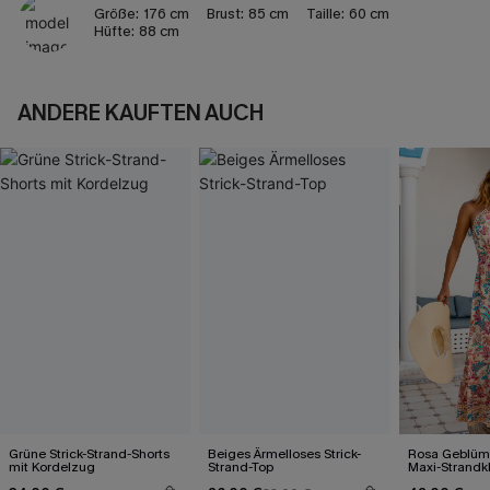
Größe:
176 cm
Brust:
85 cm
Taille:
60 cm
Hüfte:
88 cm
ANDERE KAUFTEN AUCH
Grüne Strick-Strand-Shorts
Beiges Ärmelloses Strick-
Rosa Geblümt
mit Kordelzug
Strand-Top
Maxi-Strandk
Ausschnitt