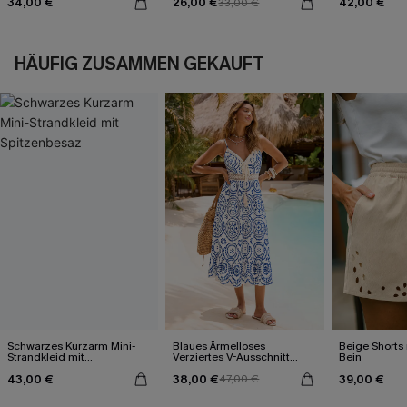
34,00 €
26,00 €
42,00 €
33,00 €
HÄUFIG ZUSAMMEN GEKAUFT
Schwarzes Kurzarm Mini-
Blaues Ärmelloses
Beige Shorts
Strandkleid mit
Verziertes V-Ausschnitt
Bein
Spitzenbesaz
Midi-Trägerkleid
43,00 €
38,00 €
39,00 €
47,00 €