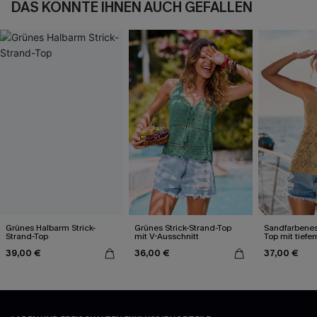
DAS KÖNNTE IHNEN AUCH GEFALLEN
Grünes Halbarm Strick-
Grünes Strick-Strand-Top
Sandfarbenes 
Strand-Top
mit V-Ausschnitt
Top mit tiefe
39,00 €
36,00 €
37,00 €