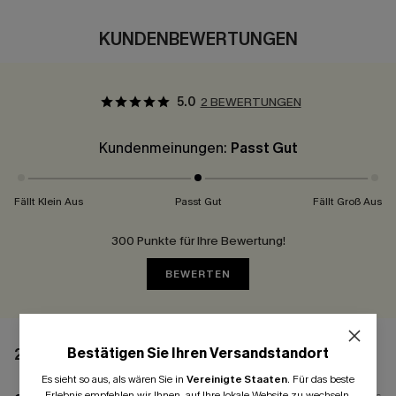
KUNDENBEWERTUNGEN
5.0
2 BEWERTUNGEN
Kundenmeinungen:
Passt Gut
Fällt Klein Aus
Passt Gut
Fällt Groß Aus
300 Punkte für Ihre Bewertung!
BEWERTEN
Bestätigen Sie Ihren Versandstandort
2 BEWERTUNGEN
Es sieht so aus, als wären Sie in
Vereinigte Staaten
.
Für das beste
Erlebnis empfehlen wir Ihnen, auf Ihre lokale Website zu wechseln.