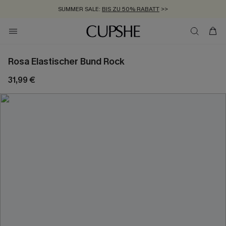
SUMMER SALE:
BIS ZU 50% RABATT
>>
ZUM NEWSLETTER:
KOSTENLOSER VERSAND AB 89 €
BIS ZU -20% EXTRA ERHALTEN
>>
>>
Rosa Elastischer Bund Rock
31,99 €