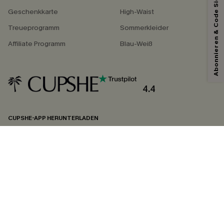
Abonnieren & Code Sichern
Geschenkkarte
High-Waist
Treueprogramm
Sommerkleider
Affiliate Programm
Blau-Weiß
4.4
CUPSHE-APP HERUNTERLADEN
FOLGEN SIE UNS AUF