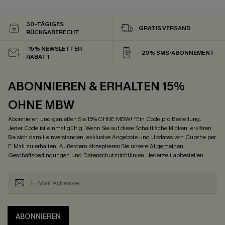
30-TÄGIGES
GRATIS VERSAND
RÜCKGABERECHT
-15% NEWSLETTER-
-20% SMS-ABONNEMENT
RABATT
ABONNIEREN & ERHALTEN 15%
OHNE MBW
Abonnieren und genießen Sie 15% OHNE MBW! *Ein Code pro Bestellung.
Jeder Code ist einmal gültig. Wenn Sie auf diese Schaltfläche klicken, erklären
Sie sich damit einverstanden, exklusive Angebote und Updates von Cupshe per
E-Mail zu erhalten. Außerdem akzeptieren Sie unsere
Allgemeinen
Geschäftsbedingungen
und
Datenschutzrichtlinien
. Jederzeit abbestellen.
ABONNIEREN