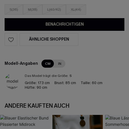
S(36)
M(38)
L(40/42)
XL(44)
BENACHRICHTIGEN
ÄHNLICHE SHOPPEN
Modell-Angaben
CM
IN
Das Model trägt die Größe:
S
Größe:
173 cm
Brust:
85 cm
Taille:
60 cm
Hüfte:
90 cm
ANDERE KAUFTEN AUCH