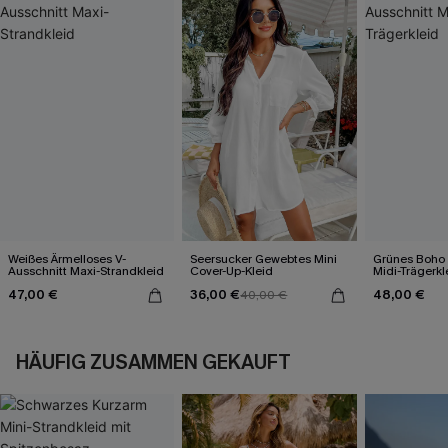
Weißes Ärmelloses V-
Seersucker Gewebtes Mini
Grünes Boho 
Ausschnitt Maxi-Strandkleid
Cover-Up-Kleid
Midi-Trägerkl
47,00 €
36,00 €
48,00 €
40,00 €
HÄUFIG ZUSAMMEN GEKAUFT