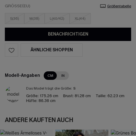
GRÖSSE(EU)
Größentabelle
S(36)
M(38)
L(40/42)
XL(44)
BENACHRICHTIGEN
ÄHNLICHE SHOPPEN
Modell-Angaben
CM
IN
Das Model trägt die Größe:
S
Größe:
175.26 cm
Brust:
81.28 cm
Taille:
62.23 cm
Hüfte:
86.36 cm
ANDERE KAUFTEN AUCH