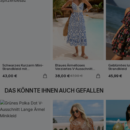
Schwarzes Kurzarm Mini-
Blaues Ärmelloses
Geblümtes luf
Strandkleid mit
Verziertes V-Ausschnitt
Strandkleid
Spitzenbesaz
Midi-Trägerkleid
43,00 €
38,00 €
45,99 €
47,00 €
DAS KÖNNTE IHNEN AUCH GEFALLEN