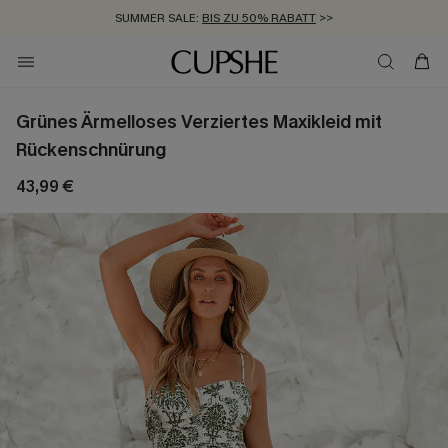
SUMMER SALE:
BIS ZU 50% RABATT
>>
ZUM NEWSLETTER:
KOSTENLOSER VERSAND AB 89 €
BIS ZU -20% EXTRA ERHALTEN
>>
>>
Grünes Ärmelloses Verziertes Maxikleid mit
Rückenschnürung
43,99 €