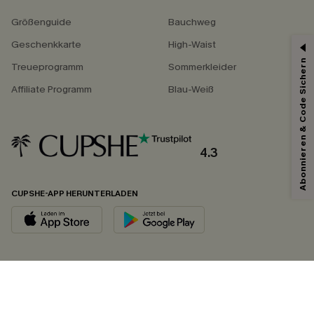
Größenguide
Bauchweg
Geschenkkarte
High-Waist
Abonnieren & Code Sichern
Treueprogramm
Sommerkleider
Affiliate Programm
Blau-Weiß
4.3
CUPSHE-APP HERUNTERLADEN
FOLGEN SIE UNS AUF