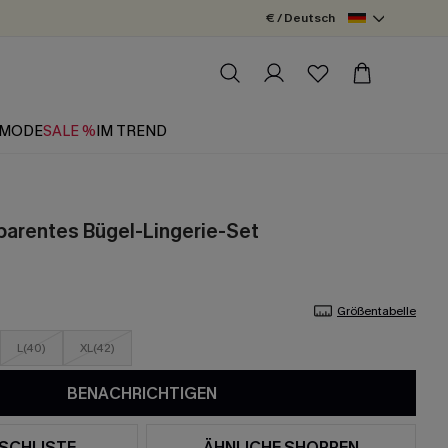
€ / Deutsch
MODE
SALE %
IM TREND
sparentes Bügel-Lingerie-Set
Größentabelle
L(40)
XL(42)
BENACHRICHTIGEN
SCHLISTE
ÄHNLICHE SHOPPEN