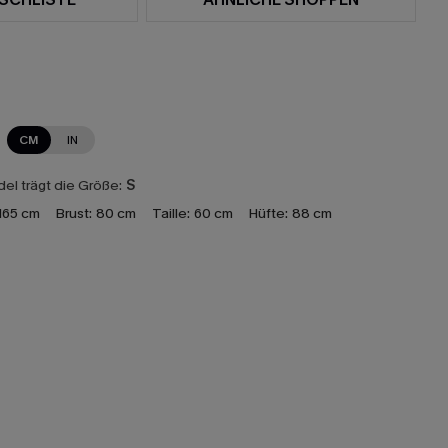
CM
IN
el trägt die Größe:
S
165 cm
Brust:
80 cm
Taille:
60 cm
Hüfte:
88 cm