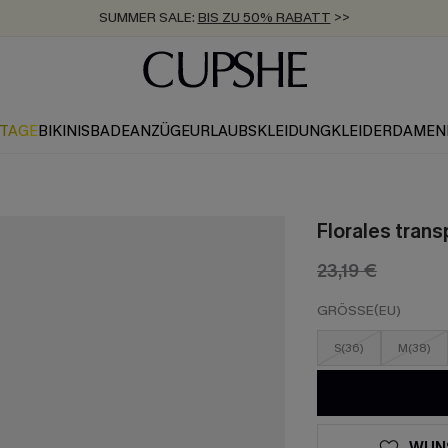
SUMMER SALE:
BIS ZU 50% RABATT
>>
ZUM NEWSLETTER:
KOSTENLOSER VERSAND AB 89 €
BIS ZU -20% EXTRA ERHALTEN
>>
>>
KTAGE
BIKINIS
BADEANZÜGE
URLAUBSKLEIDUNG
KLEIDER
DAMEN
Florales tran
23,19 €
GRÖSSE(EU)
S(36)
M(38)
WUN