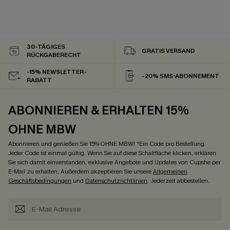
30-TÄGIGES
GRATIS VERSAND
RÜCKGABERECHT
-15% NEWSLETTER-
-20% SMS-ABONNEMENT
RABATT
ABONNIEREN & ERHALTEN 15%
OHNE MBW
Abonnieren und genießen Sie 15% OHNE MBW! *Ein Code pro Bestellung.
Jeder Code ist einmal gültig. Wenn Sie auf diese Schaltfläche klicken, erklären
Sie sich damit einverstanden, exklusive Angebote und Updates von Cupshe per
E-Mail zu erhalten. Außerdem akzeptieren Sie unsere
Allgemeinen
Geschäftsbedingungen
und
Datenschutzrichtlinien
. Jederzeit abbestellen.