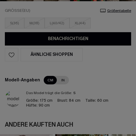
GRÖSSE(EU)
Größentabelle
S(36)
M(38)
L(40/42)
XL(44)
BENACHRICHTIGEN
ÄHNLICHE SHOPPEN
Modell-Angaben
CM
IN
Das Model trägt die Größe:
S
Größe:
175 cm
Brust:
84 cm
Taille:
60 cm
Hüfte:
90 cm
ANDERE KAUFTEN AUCH