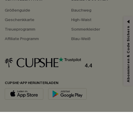
Größenguide
Bauchweg
Geschenkkarte
High-Waist
Abonnieren & Code Sichern
Treueprogramm
Sommerkleider
Affiliate Programm
Blau-Weiß
4.4
CUPSHE-APP HERUNTERLADEN
FOLGEN SIE UNS AUF