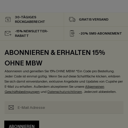
30-TÄGIGES
GRATIS VERSAND
RÜCKGABERECHT
-15% NEWSLETTER-
-20% SMS-ABONNEMENT
RABATT
ABONNIEREN & ERHALTEN 15%
OHNE MBW
Abonnieren und genießen Sie 15% OHNE MBW! *Ein Code pro Bestellung.
Jeder Code ist einmal gültig. Wenn Sie auf diese Schaltfläche klicken, erklären
Sie sich damit einverstanden, exklusive Angebote und Updates von Cupshe per
E-Mail zu erhalten. Außerdem akzeptieren Sie unsere
Allgemeinen
Geschäftsbedingungen
und
Datenschutzrichtlinien
. Jederzeit abbestellen.
ABONNIEREN