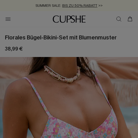
SUMMER SALE:
BIS ZU 50% RABATT
>>
ZUM NEWSLETTER:
KOSTENLOSER VERSAND AB 89 €
BIS ZU -20% EXTRA ERHALTEN
>>
>>
Florales Bügel-Bikini-Set mit Blumenmuster
38,99 €