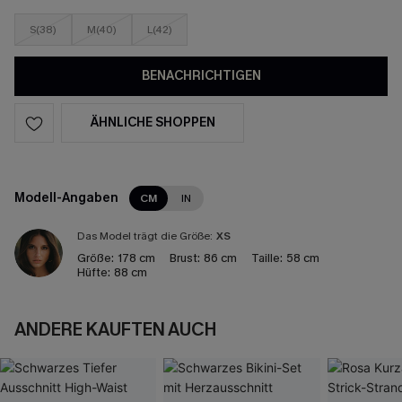
S(38)
M(40)
L(42)
BENACHRICHTIGEN
ÄHNLICHE SHOPPEN
Modell-Angaben
CM
IN
Das Model trägt die Größe:
XS
Größe:
178 cm
Brust:
86 cm
Taille:
58 cm
Hüfte:
88 cm
ANDERE KAUFTEN AUCH