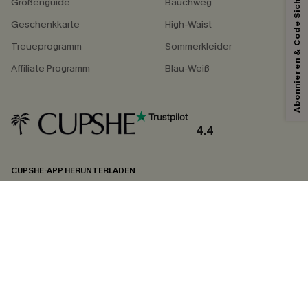
Abonnieren & Code Sichern
Größenguide
Bauchweg
Geschenkkarte
High-Waist
Treueprogramm
Sommerkleider
Affiliate Programm
Blau-Weiß
4.4
CUPSHE-APP HERUNTERLADEN
FOLGEN SIE UNS AUF