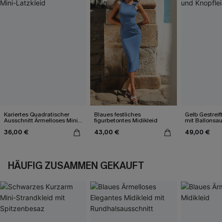
Kariertes Quadratischer
Blaues festliches
Gelb Gestreif
Ausschnitt Ärmelloses Mini-
figurbetontes Midikleid
mit Ballonsa
Latzkleid
Knopfleiste
36,00 €
43,00 €
49,00 €
HÄUFIG ZUSAMMEN GEKAUFT