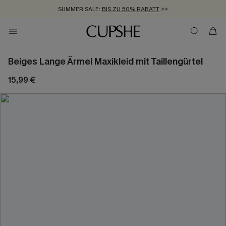
SUMMER SALE:
BIS ZU 50% RABATT
>>
ZUM NEWSLETTER:
KOSTENLOSER VERSAND AB 89 €
BIS ZU -20% EXTRA ERHALTEN
>>
>>
Beiges Lange Ärmel Maxikleid mit Taillengürtel
15,99 €