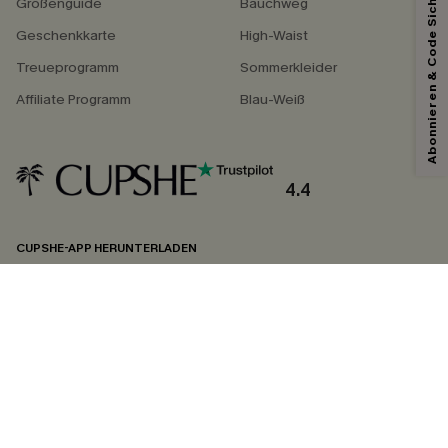
Abonnieren & Code Sichern
Größenguide
Bauchweg
Geschenkkarte
High-Waist
Treueprogramm
Sommerkleider
Affiliate Programm
Blau-Weiß
4.4
CUPSHE-APP HERUNTERLADEN
FOLGEN SIE UNS AUF