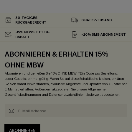
30-TÄGIGES
GRATIS VERSAND
RÜCKGABERECHT
-15% NEWSLETTER-
-20% SMS-ABONNEMENT
RABATT
ABONNIEREN & ERHALTEN 15%
OHNE MBW
Abonnieren und genießen Sie 15% OHNE MBW! *Ein Code pro Bestellung.
Jeder Code ist einmal gültig. Wenn Sie auf diese Schaltfläche klicken, erklären
Sie sich damit einverstanden, exklusive Angebote und Updates von Cupshe per
E-Mail zu erhalten. Außerdem akzeptieren Sie unsere
Allgemeinen
Geschäftsbedingungen
und
Datenschutzrichtlinien
. Jederzeit abbestellen.
ABONNIEREN