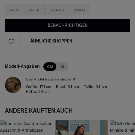
S(36)
M(38)
L(40/42)
XL(44)
BENACHRICHTIGEN
ÄHNLICHE SHOPPEN
Modell-Angaben
CM
IN
Das Model trägt die Größe:
S
Größe:
171 cm
Brust:
84 cm
Taille:
64 cm
Hüfte:
94 cm
ANDERE KAUFTEN AUCH