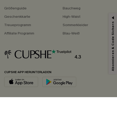
Größenguide
Bauchweg
Geschenkkarte
High-Waist
Abonnieren & Code Sichern
Treueprogramm
Sommerkleider
Affiliate Programm
Blau-Weiß
4.3
CUPSHE-APP HERUNTERLADEN
FOLGEN SIE UNS AUF