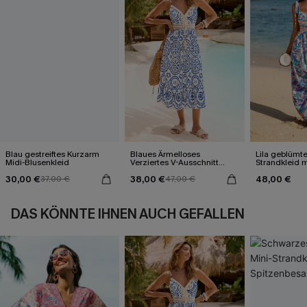
Blau gestreiftes Kurzarm
Blaues Ärmelloses
Lila geblümte
Midi-Blusenkleid
Verziertes V-Ausschnitt
Strandkleid 
Midi-Trägerkleid
Ausschnitt
30,00 €
38,00 €
48,00 €
37,00 €
47,00 €
DAS KÖNNTE IHNEN AUCH GEFALLEN