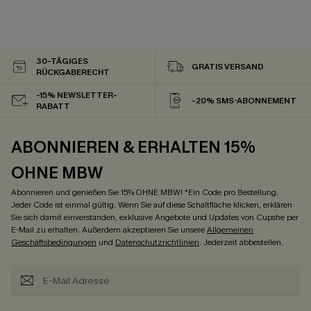
30-TÄGIGES
GRATIS VERSAND
RÜCKGABERECHT
-15% NEWSLETTER-
-20% SMS-ABONNEMENT
RABATT
ABONNIEREN & ERHALTEN 15%
OHNE MBW
Abonnieren und genießen Sie 15% OHNE MBW! *Ein Code pro Bestellung.
Jeder Code ist einmal gültig. Wenn Sie auf diese Schaltfläche klicken, erklären
Sie sich damit einverstanden, exklusive Angebote und Updates von Cupshe per
E-Mail zu erhalten. Außerdem akzeptieren Sie unsere
Allgemeinen
Geschäftsbedingungen
und
Datenschutzrichtlinien
. Jederzeit abbestellen.