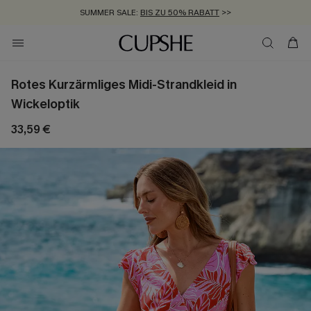
SUMMER SALE:
BIS ZU 50% RABATT
>>
ZUM NEWSLETTER:
KOSTENLOSER VERSAND AB 89 €
BIS ZU -20% EXTRA ERHALTEN
>>
>>
Rotes Kurzärmliges Midi-Strandkleid in
Wickeloptik
33,59 €