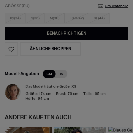
GRÖSSE(EU)
Größentabelle
XS(34)
S(36)
M(38)
L(40/42)
XL(44)
BENACHRICHTIGEN
ÄHNLICHE SHOPPEN
Modell-Angaben
CM
IN
Das Model trägt die Größe:
XS
Größe:
174 cm
Brust:
79 cm
Taille:
65 cm
Hüfte:
94 cm
ANDERE KAUFTEN AUCH