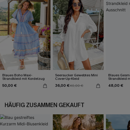
Blaues Boho Maxi-
Seersucker Gewebtes Mini
Blaues Gesmo
Strandkleid mit Kordelzug
Cover-Up-Kleid
Strandkleid m
50,00 €
36,00 €
48,00 €
40,00 €
HÄUFIG ZUSAMMEN GEKAUFT