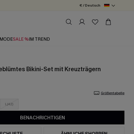
€ / Deutsch
MODE
SALE %
IM TREND
eblümtes Bikini-Set mit Kreuzträgern
Größentabelle
L(42)
BENACHRICHTIGEN
SCHLISTE
ÄHNLICHE SHOPPEN