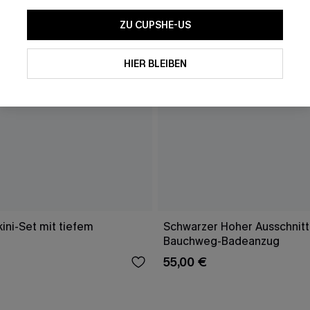
ZU CUPSHE-US
HIER BLEIBEN
ini-Set mit tiefem
Schwarzer Hoher Ausschnitt
Bauchweg-Badeanzug
55,00 €