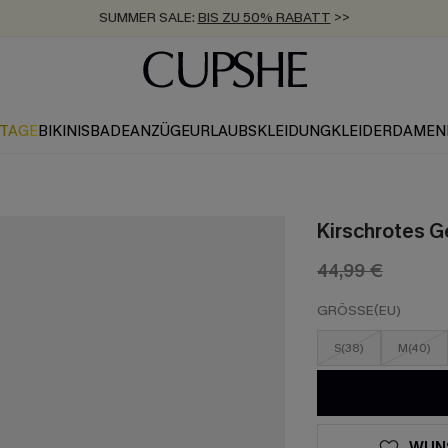
SUMMER SALE:
BIS ZU 50% RABATT
>>
ZUM NEWSLETTER:
KOSTENLOSER VERSAND AB 89 €
BIS ZU -20% EXTRA ERHALTEN
>>
>>
KTAGE
BIKINIS
BADEANZÜGE
URLAUBSKLEIDUNG
KLEIDER
DAMEN
Kirschrotes G
44,99 €
GRÖSSE(EU)
S(38)
M(40)
WUN