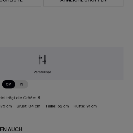
Verstellbar
CM
IN
el trägt die Größe:
S
175 cm
Brust:
84 cm
Taille:
62 cm
Hüfte:
91 cm
EN AUCH