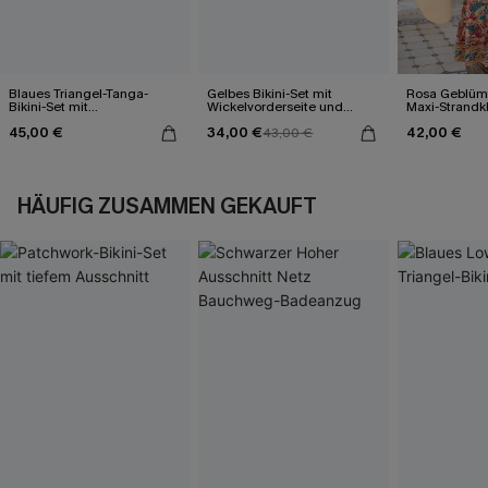
Blaues Triangel-Tanga-
Gelbes Bikini-Set mit
Rosa Geblümt
Bikini-Set mit
Wickelvorderseite und
Maxi-Strandk
Kontrastdetails
Rückenbindung
Ausschnitt
45,00 €
34,00 €
42,00 €
43,00 €
HÄUFIG ZUSAMMEN GEKAUFT