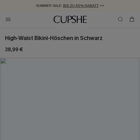
SUMMER SALE:
BIS ZU 50% RABATT
>>
ZUM NEWSLETTER:
KOSTENLOSER VERSAND AB 89 €
BIS ZU -20% EXTRA ERHALTEN
>>
>>
High-Waist Bikini-Höschen in Schwarz
38,99 €