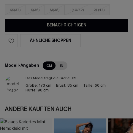
XS(34)
S(36)
M(38)
L(40/42)
XL(44)
BENACHRICHTIGEN
ÄHNLICHE SHOPPEN
Modell-Angaben
CM
IN
Das Model trägt die Größe:
XS
Größe:
173 cm
Brust:
85 cm
Taille:
60 cm
Hüfte:
90 cm
ANDERE KAUFTEN AUCH