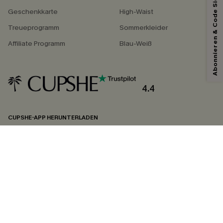
Abonnieren & Code Sichern
Geschenkkarte
High-Waist
Treueprogramm
Sommerkleider
Affiliate Programm
Blau-Weiß
4.4
CUPSHE-APP HERUNTERLADEN
FOLGEN SIE UNS AUF