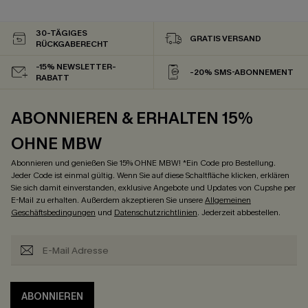
30-TÄGIGES
GRATIS VERSAND
RÜCKGABERECHT
-15% NEWSLETTER-
-20% SMS-ABONNEMENT
RABATT
ABONNIEREN & ERHALTEN 15%
OHNE MBW
Abonnieren und genießen Sie 15% OHNE MBW! *Ein Code pro Bestellung.
Jeder Code ist einmal gültig. Wenn Sie auf diese Schaltfläche klicken, erklären
Sie sich damit einverstanden, exklusive Angebote und Updates von Cupshe per
E-Mail zu erhalten. Außerdem akzeptieren Sie unsere
Allgemeinen
Geschäftsbedingungen
und
Datenschutzrichtlinien
. Jederzeit abbestellen.
ABONNIEREN