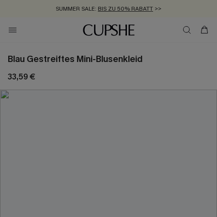
SUMMER SALE:
BIS ZU 50% RABATT
>>
ZUM NEWSLETTER:
KOSTENLOSER VERSAND AB 89 €
BIS ZU -20% EXTRA ERHALTEN
>>
>>
Blau Gestreiftes Mini-Blusenkleid
33,59 €