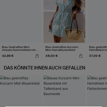
Blau Gestreiftes Mini-
Blau Gestreiftes Kurzarm
Blau gestreift
Urlaubs-Sommerkleid mit V-
Mini-Hemdblusenkleid
Hemdkleid m
Ausschnitt
Flatterärmeln
42,99 €
48,00 €
37,00 €
DAS KÖNNTE IHNEN AUCH GEFALLEN