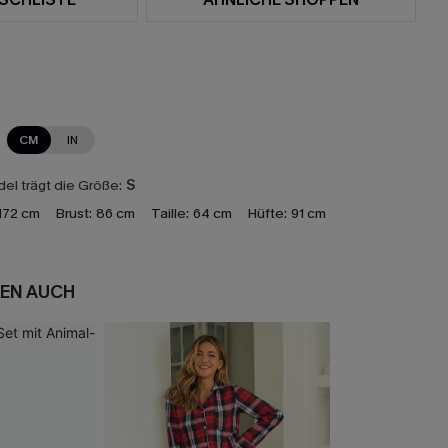
CM
IN
el trägt die Größe:
S
172 cm
Brust:
86 cm
Taille:
64 cm
Hüfte:
91 cm
EN AUCH