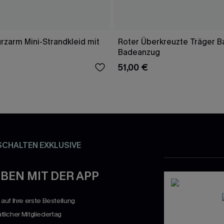
rzarm Mini-Strandkleid mit
Roter Überkreuzte Träger 
Badeanzug
51,00 €
SCHALTEN EXKLUSIVE
BEN MIT DER APP
uf Ihre erste Bestellung
atlicher Mitgliedertag