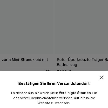
rzarm Mini-Strandkleid mit
Roter Überkreuzte Träger 
Badeanzug
51,00 €
Bestätigen Sie Ihren Versandstandort
Es sieht so aus, als wären Sie in
Vereinigte Staaten
.
Für
FALLEN
das beste Erlebnis empfehlen wir Ihnen, auf Ihre lokale
Website zu wechseln.