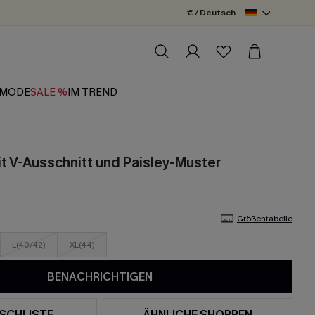
€ / Deutsch
MODE
SALE %
IM TREND
t V-Ausschnitt und Paisley-Muster
Größentabelle
L(40/42)
XL(44)
BENACHRICHTIGEN
SCHLISTE
ÄHNLICHE SHOPPEN