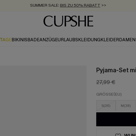
SUMMER SALE:
BIS ZU 50% RABATT
>>
ZUM NEWSLETTER:
KOSTENLOSER VERSAND AB 89 €
BIS ZU -20% EXTRA ERHALTEN
>>
>>
KTAGE
BIKINIS
BADEANZÜGE
URLAUBSKLEIDUNG
KLEIDER
DAMEN
Pyjama-Set mi
27,99 €
GRÖSSE(EU)
S(36)
M(38)
WUN