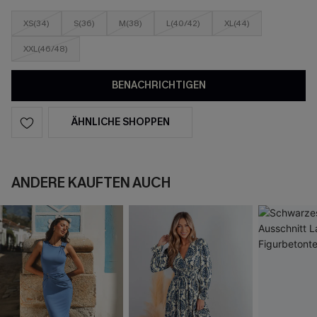
XS(34)
S(36)
M(38)
L(40/42)
XL(44)
XXL(46/48)
BENACHRICHTIGEN
ÄHNLICHE SHOPPEN
ANDERE KAUFTEN AUCH