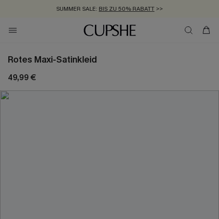
SUMMER SALE:
BIS ZU 50% RABATT
>>
ZUM NEWSLETTER:
KOSTENLOSER VERSAND AB 89 €
BIS ZU -20% EXTRA ERHALTEN
>>
>>
Rotes Maxi-Satinkleid
49,99 €