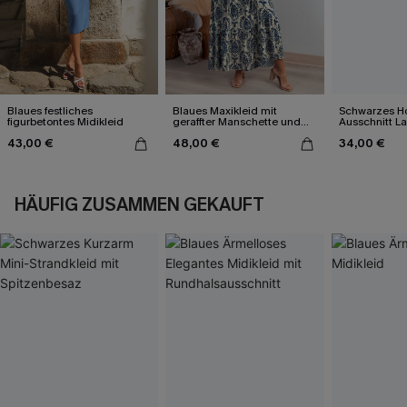
Blaues festliches
Blaues Maxikleid mit
Schwarzes H
figurbetontes Midikleid
geraffter Manschette und
Ausschnitt L
Blousonärmeln
Figurbetontes
43,00 €
48,00 €
34,00 €
HÄUFIG ZUSAMMEN GEKAUFT