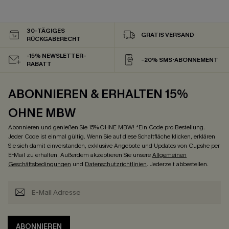
30-TÄGIGES
GRATIS VERSAND
RÜCKGABERECHT
-15% NEWSLETTER-
-20% SMS-ABONNEMENT
RABATT
ABONNIEREN & ERHALTEN 15%
OHNE MBW
Abonnieren und genießen Sie 15% OHNE MBW! *Ein Code pro Bestellung.
Jeder Code ist einmal gültig. Wenn Sie auf diese Schaltfläche klicken, erklären
Sie sich damit einverstanden, exklusive Angebote und Updates von Cupshe per
E-Mail zu erhalten. Außerdem akzeptieren Sie unsere
Allgemeinen
Geschäftsbedingungen
und
Datenschutzrichtlinien
. Jederzeit abbestellen.
ABONNIEREN