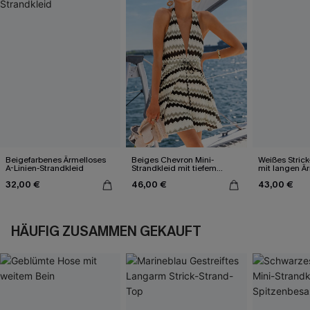
Beigefarbenes Ärmelloses
Beiges Chevron Mini-
Weißes Strick
A-Linien-Strandkleid
Strandkleid mit tiefem
mit langen Ä
Ausschnitt
32,00 €
46,00 €
43,00 €
HÄUFIG ZUSAMMEN GEKAUFT