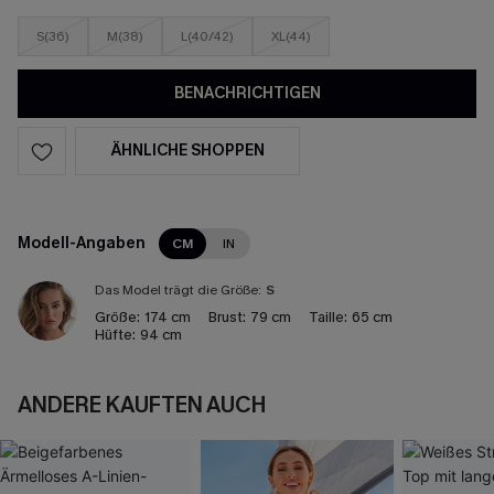
S(36)
M(38)
L(40/42)
XL(44)
BENACHRICHTIGEN
ÄHNLICHE SHOPPEN
Modell-Angaben
CM
IN
Das Model trägt die Größe:
S
Größe:
174 cm
Brust:
79 cm
Taille:
65 cm
Hüfte:
94 cm
ANDERE KAUFTEN AUCH