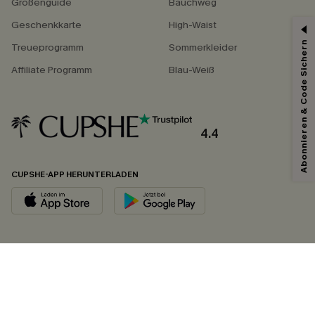
Größenguide
Bauchweg
Geschenkkarte
High-Waist
Abonnieren & Code Sichern
Treueprogramm
Sommerkleider
Affiliate Programm
Blau-Weiß
4.4
CUPSHE-APP HERUNTERLADEN
FOLGEN SIE UNS AUF