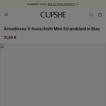
SUMMER SALE:
BIS ZU 50% RABATT
>>
ZUM NEWSLETTER:
KOSTENLOSER VERSAND AB 89 €
BIS ZU -20% EXTRA ERHALTEN
>>
>>
Ärmelloses V-Ausschnitt Mini-Strandkleid in Blau
31,99 €