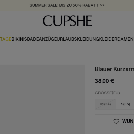
SUMMER SALE:
BIS ZU 50% RABATT
>>
ZUM NEWSLETTER:
KOSTENLOSER VERSAND AB 89 €
BIS ZU -20% EXTRA ERHALTEN
>>
>>
KTAGE
BIKINIS
BADEANZÜGE
URLAUBSKLEIDUNG
KLEIDER
DAMEN
Blauer Kurzar
38,00 €
GRÖSSE(EU)
XS(34)
S(36)
WUN