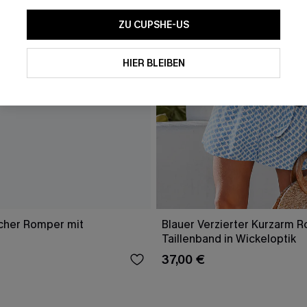
ZU CUPSHE-US
HIER BLEIBEN
scher Romper mit
Blauer Verzierter Kurzarm 
Taillenband in Wickeloptik
37,00 €