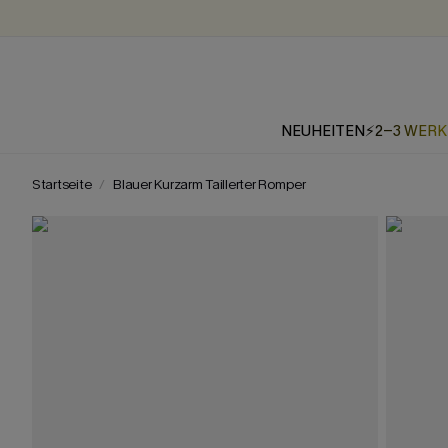
NEUHEITEN
⚡2-3 WER
Startseite
Blauer Kurzarm Taillerter Romper