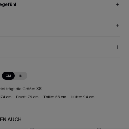
egefühl
CM
IN
el trägt die Größe:
XS
174 cm
Brust:
79 cm
Taille:
65 cm
Hüfte:
94 cm
EN AUCH