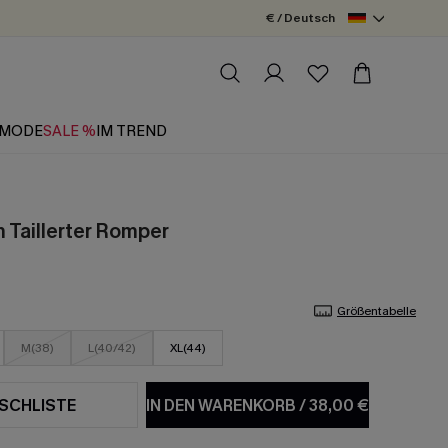
€ / Deutsch
MODE
SALE %
IM TREND
m Taillerter Romper
Größentabelle
M(38)
L(40/42)
XL(44)
SCHLISTE
IN DEN WARENKORB
/
38,00 €