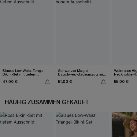
Blaues Low-Waist Tanga-
Schwarzer Magic-
Weinrotes Hi
Bikini-Set mit tiefem
Bauchweg-Badeanzug mit
Neckholder-T
Ausschnitt
hohem Ausschnitt
47,00 €
51,00 €
55,00 €
HÄUFIG ZUSAMMEN GEKAUFT