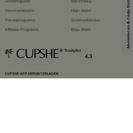
Abonnieren & Code Sichern
Größenguide
Bauchweg
Geschenkkarte
High-Waist
Treueprogramm
Sommerkleider
Affiliate Programm
Blau-Weiß
4.3
CUPSHE-APP HERUNTERLADEN
FOLGEN SIE UNS AUF