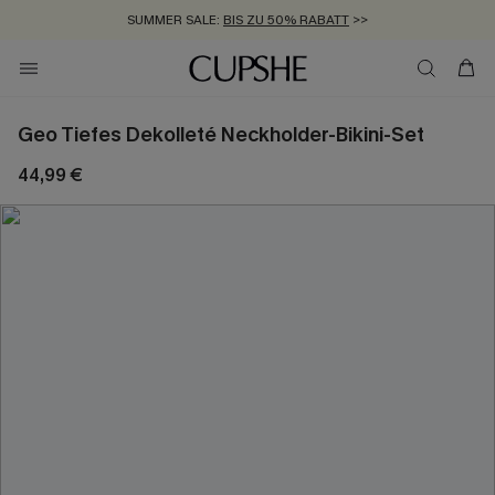
SUMMER SALE:
BIS ZU 50% RABATT
>>
ZUM NEWSLETTER:
KOSTENLOSER VERSAND AB 89 €
BIS ZU -20% EXTRA ERHALTEN
>>
>>
Geo Tiefes Dekolleté Neckholder-Bikini-Set
44,99 €