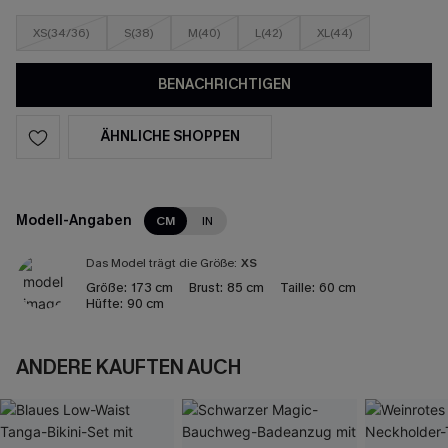
XS(34/36)
S(38)
M(40)
L(42)
XL(44)
BENACHRICHTIGEN
ÄHNLICHE SHOPPEN
Modell-Angaben
CM
IN
Das Model trägt die Größe:
XS
Größe:
173 cm
Brust:
85 cm
Taille:
60 cm
Hüfte:
90 cm
ANDERE KAUFTEN AUCH