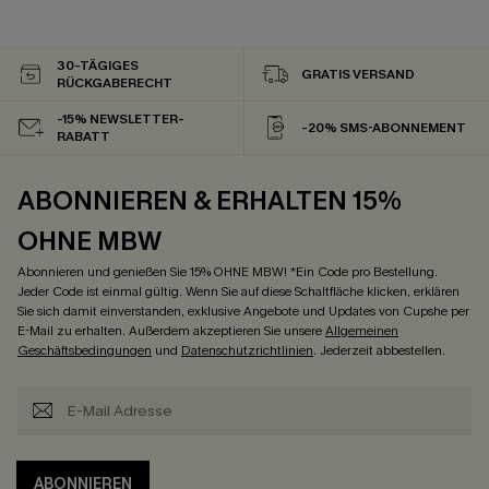
30-TÄGIGES
GRATIS VERSAND
RÜCKGABERECHT
-15% NEWSLETTER-
-20% SMS-ABONNEMENT
RABATT
ABONNIEREN & ERHALTEN 15%
OHNE MBW
Abonnieren und genießen Sie 15% OHNE MBW! *Ein Code pro Bestellung.
Jeder Code ist einmal gültig. Wenn Sie auf diese Schaltfläche klicken, erklären
Sie sich damit einverstanden, exklusive Angebote und Updates von Cupshe per
E-Mail zu erhalten. Außerdem akzeptieren Sie unsere
Allgemeinen
Geschäftsbedingungen
und
Datenschutzrichtlinien
. Jederzeit abbestellen.
ABONNIEREN