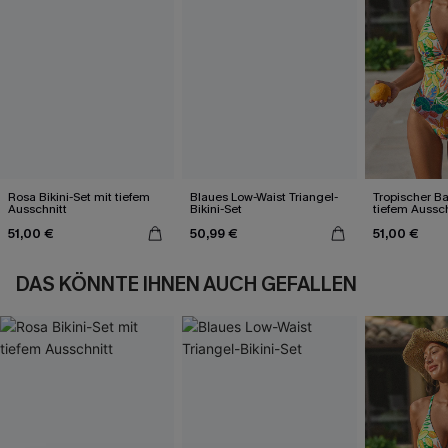
Rosa Bikini-Set mit tiefem
Blaues Low-Waist Triangel-
Tropischer B
Ausschnitt
Bikini-Set
tiefem Aussc
Kreuzträgern
51,00 €
50,99 €
51,00 €
DAS KÖNNTE IHNEN AUCH GEFALLEN