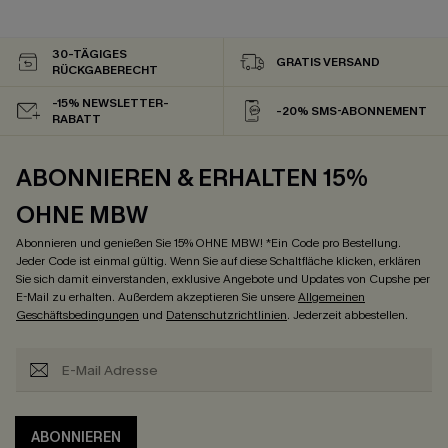
30-TÄGIGES
GRATIS VERSAND
RÜCKGABERECHT
-15% NEWSLETTER-
-20% SMS-ABONNEMENT
RABATT
ABONNIEREN & ERHALTEN 15%
OHNE MBW
Abonnieren und genießen Sie 15% OHNE MBW! *Ein Code pro Bestellung.
Jeder Code ist einmal gültig. Wenn Sie auf diese Schaltfläche klicken, erklären
Sie sich damit einverstanden, exklusive Angebote und Updates von Cupshe per
E-Mail zu erhalten. Außerdem akzeptieren Sie unsere
Allgemeinen
Geschäftsbedingungen
und
Datenschutzrichtlinien
. Jederzeit abbestellen.
ABONNIEREN