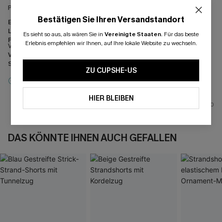
Passt super zu dem braunen Bikini. Sehr schöne Qualität
Bestätigen Sie Ihren Versandstandort
Erscheinung:
Sehr zufrieden
Leistung:
Übertrifft die Erwartungen
Es sieht so aus, als wären Sie in
Vereinigte Staaten
.
Für das beste
Preis-Leistungs-Verhältnis:
Hervorragendes Preis-Leistungs-
Erlebnis empfehlen wir Ihnen, auf Ihre lokale Website zu wechseln.
Verhältnis
Verarbeitung:
Ausgezeichnet
Stoffqualität:
Premium-Qualität
ZU CUPSHE-US
Anreizbewertung
HIER BLEIBEN
0
DAS KÖNNTE IHNEN AUCH GEFALLEN