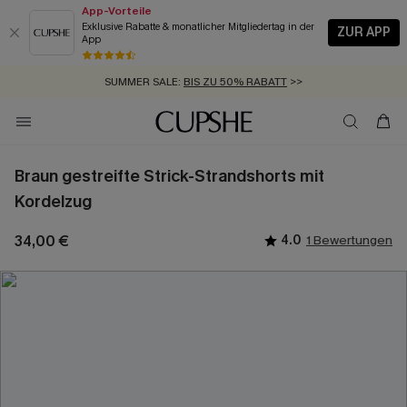
App-Vorteile
Exklusive Rabatte & monatlicher Mitgliedertag in der
ZUR APP
App
GRATIS MASSBAND MIT JEDEM SCHNELLVERSAND-ARTIKEL >>
SUMMER SALE:
BIS ZU 50% RABATT
>>
ZUM NEWSLETTER:
BIS ZU -20% EXTRA ERHALTEN
>>
KOSTENLOSER VERSAND AB 89 €
>>
Braun gestreifte Strick-Strandshorts mit
Kordelzug
34,00 €
4.0
1 Bewertungen