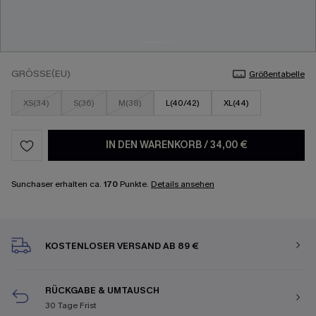
GRÖSSE(EU)
Größentabelle
XS(34)
S(36)
M(38)
L(40/42)
XL(44)
IN DEN WARENKORB
/
34,00 €
Sunchaser erhalten ca.
170
Punkte.
Details ansehen
KOSTENLOSER VERSAND AB 89 €
RÜCKGABE & UMTAUSCH
30 Tage Frist