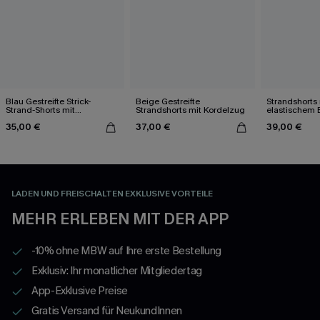
Blau Gestreifte Strick-
Beige Gestreifte
Strandshorts 
Strand-Shorts mit
Strandshorts mit Kordelzug
elastischem
Tunnelzug
Ornament-Mu
35,00 €
37,00 €
39,00 €
LADEN UND FREISCHALTEN EXKLUSIVE VORTEILE
MEHR ERLEBEN MIT DER APP
-10% ohne MBW auf Ihre erste Bestellung
Exklusiv: Ihr monatlicher Mitgliedertag
App-Exklusive Preise
Gratis Versand für NeukundInnen