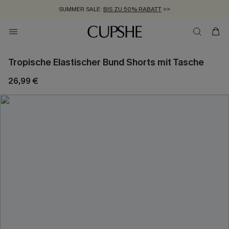
SUMMER SALE:
BIS ZU 50% RABATT
>>
ZUM NEWSLETTER:
KOSTENLOSER VERSAND AB 89 €
BIS ZU -20% EXTRA ERHALTEN
>>
>>
Tropische Elastischer Bund Shorts mit Tasche
26,99 €