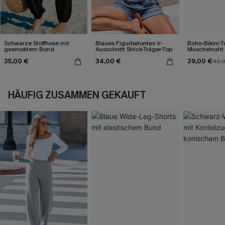
Schwarze Stoffhose mit
Blaues Figurbetontes V-
Boho-Bikini-T
gesmoktem Bund
Ausschnitt Strick-Träger-Top
Muschelnaht
Bikinihose
35,00 €
34,00 €
39,00 €
43,
HÄUFIG ZUSAMMEN GEKAUFT