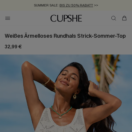
SUMMER SALE:
BIS ZU 50% RABATT
>>
ZUM NEWSLETTER:
KOSTENLOSER VERSAND AB 89 €
BIS ZU -20% EXTRA ERHALTEN
>>
>>
Weißes Ärmelloses Rundhals Strick-Sommer-Top
32,99 €