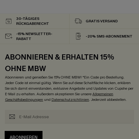
30-TÄGIGES
GRATIS VERSAND
RÜCKGABERECHT
-15% NEWSLETTER-
-20% SMS-ABONNEMENT
RABATT
ABONNIEREN & ERHALTEN 15%
OHNE MBW
Abonnieren und genießen Sie 15% OHNE MBW! *Ein Code pro Bestellung.
Jeder Code ist einmal gültig. Wenn Sie auf diese Schaltfläche klicken, erklären
Sie sich damit einverstanden, exklusive Angebote und Updates von Cupshe per
E-Mail zu erhalten. Außerdem akzeptieren Sie unsere
Allgemeinen
Geschäftsbedingungen
und
Datenschutzrichtlinien
. Jederzeit abbestellen.
ABONNIEREN