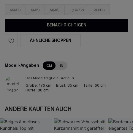
XS(34)
S(36)
M(38)
L(40/42)
XL(44)
BENACHRICHTIGEN
ÄHNLICHE SHOPPEN
Modell-Angaben
CM
IN
Das Model trägt die Größe:
S
Größe:
176 cm
Brust:
85 cm
Taille:
60 cm
Hüfte:
88 cm
ANDERE KAUFTEN AUCH