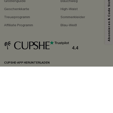
Abonnieren & Code Sichern
Größenguide
Bauchweg
Geschenkkarte
High-Waist
Treueprogramm
Sommerkleider
Affiliate Programm
Blau-Weiß
4.4
CUPSHE-APP HERUNTERLADEN
FOLGEN SIE UNS AUF