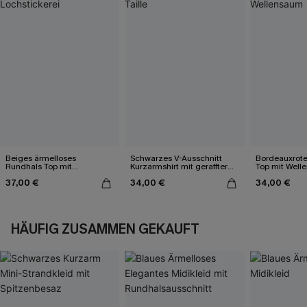
Beiges ärmelloses
Schwarzes V-Ausschnitt
Bordeauxrote
Rundhals Top mit
Kurzarmshirt mit geraffter
Top mit Well
Lochstickerei
Taille
37,00 €
34,00 €
34,00 €
HÄUFIG ZUSAMMEN GEKAUFT