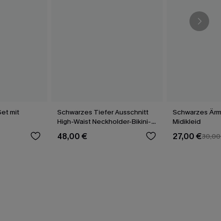
et mit
Schwarzes Tiefer Ausschnitt
Schwarzes Ärm
High-Waist Neckholder-Bikini-
Midikleid
Set
48,00 €
27,00 €
30,00