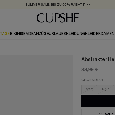
SUMMER SALE:
BIS ZU 50% RABATT
>>
ZUM NEWSLETTER:
KOSTENLOSER VERSAND AB 89 €
BIS ZU -20% EXTRA ERHALTEN
>>
>>
KTAGE
BIKINIS
BADEANZÜGE
URLAUBSKLEIDUNG
KLEIDER
DAMEN
Abstrakter H
38,99 €
GRÖSSE(EU)
S(38)
M(40)
WUN