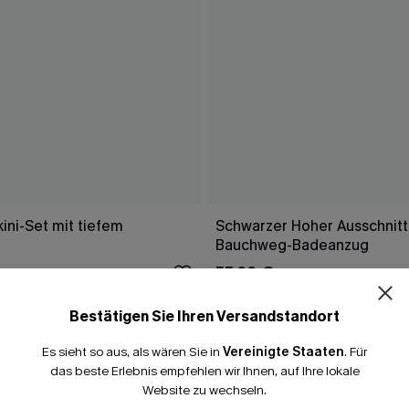
ini-Set mit tiefem
Schwarzer Hoher Ausschnitt
Bauchweg-Badeanzug
55,00 €
Bestätigen Sie Ihren Versandstandort
Es sieht so aus, als wären Sie in
Vereinigte Staaten
.
Für
FALLEN
das beste Erlebnis empfehlen wir Ihnen, auf Ihre lokale
Website zu wechseln.