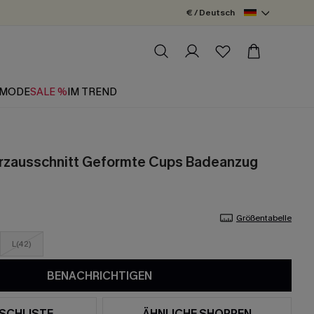
€ / Deutsch
MODE
SALE %
IM TREND
erzausschnitt Geformte Cups Badeanzug
Größentabelle
L(42)
BENACHRICHTIGEN
SCHLISTE
ÄHNLICHE SHOPPEN