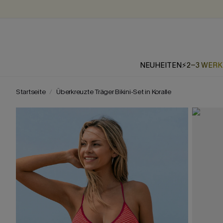
NEUHEITEN
⚡2-3 WER
Startseite
Überkreuzte Träger Bikini-Set in Koralle