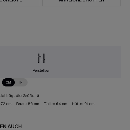
Verstellbar
CM
IN
el trägt die Größe:
S
172 cm
Brust:
86 cm
Taille:
64 cm
Hüfte:
91 cm
EN AUCH