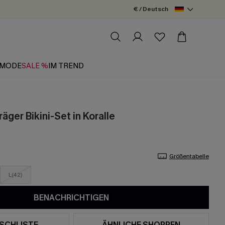
€ / Deutsch
MODE
SALE %
IM TREND
äger Bikini-Set in Koralle
Größentabelle
L(42)
BENACHRICHTIGEN
SCHLISTE
ÄHNLICHE SHOPPEN