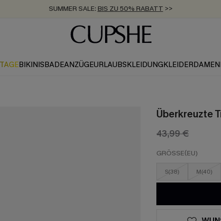
SUMMER SALE:
BIS ZU 50% RABATT
>>
ZUM NEWSLETTER:
KOSTENLOSER VERSAND AB 89 €
BIS ZU -20% EXTRA ERHALTEN
>>
>>
KTAGE
BIKINIS
BADEANZÜGE
URLAUBSKLEIDUNG
KLEIDER
DAMEN
Überkreuzte Tr
43,99 €
GRÖSSE(EU)
S(38)
M(40)
WUN