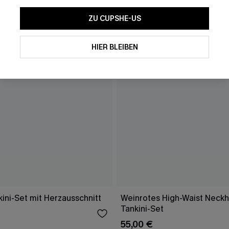
ZU CUPSHE-US
HIER BLEIBEN
ini-Set mit Herzausschnitt
Weinrotes High-Waist Neckh
Tankini-Set
55,00 €