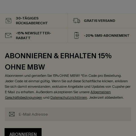
30-TÄGIGES
GRATIS VERSAND
RÜCKGABERECHT
-15% NEWSLETTER-
-20% SMS-ABONNEMENT
RABATT
ABONNIEREN & ERHALTEN 15%
OHNE MBW
Abonnieren und genießen Sie 15% OHNE MBW! *Ein Code pro Bestellung.
Jeder Code ist einmal gültig. Wenn Sie auf diese Schaltfläche klicken, erklären
Sie sich damit einverstanden, exklusive Angebote und Updates von Cupshe per
E-Mail zu erhalten. Außerdem akzeptieren Sie unsere
Allgemeinen
Geschäftsbedingungen
und
Datenschutzrichtlinien
. Jederzeit abbestellen.
ABONNIEREN