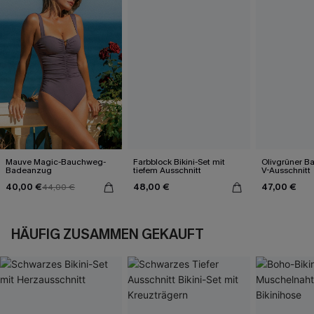
Mauve Magic-Bauchweg-
Farbblock Bikini-Set mit
Olivgrüner B
Badeanzug
tiefem Ausschnitt
V-Ausschnitt
40,00 €
48,00 €
47,00 €
44,00 €
HÄUFIG ZUSAMMEN GEKAUFT