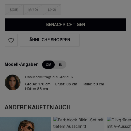
S(38)
M(40)
L(42)
BENACHRICHTIGEN
ÄHNLICHE SHOPPEN
Modell-Angaben
CM
IN
Das Model trägt die Größe:
S
Größe:
178 cm
Brust:
86 cm
Taille:
58 cm
Hüfte:
88 cm
ANDERE KAUFTEN AUCH