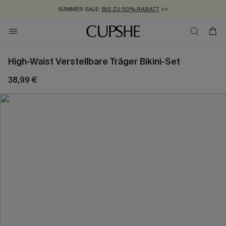
SUMMER SALE:
BIS ZU 50% RABATT
>>
ZUM NEWSLETTER:
KOSTENLOSER VERSAND AB 89 €
BIS ZU -20% EXTRA ERHALTEN
>>
>>
High-Waist Verstellbare Träger Bikini-Set
38,99 €