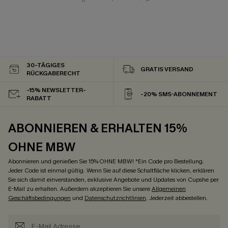
30-TÄGIGES
GRATIS VERSAND
RÜCKGABERECHT
-15% NEWSLETTER-
-20% SMS-ABONNEMENT
RABATT
ABONNIEREN & ERHALTEN 15%
OHNE MBW
Abonnieren und genießen Sie 15% OHNE MBW! *Ein Code pro Bestellung.
Jeder Code ist einmal gültig. Wenn Sie auf diese Schaltfläche klicken, erklären
Sie sich damit einverstanden, exklusive Angebote und Updates von Cupshe per
E-Mail zu erhalten. Außerdem akzeptieren Sie unsere
Allgemeinen
Geschäftsbedingungen
und
Datenschutzrichtlinien
. Jederzeit abbestellen.