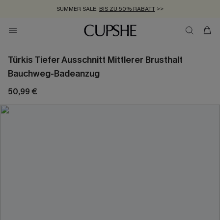
SUMMER SALE:
BIS ZU 50% RABATT
>>
ZUM NEWSLETTER:
KOSTENLOSER VERSAND AB 89 €
BIS ZU -20% EXTRA ERHALTEN
>>
>>
Türkis Tiefer Ausschnitt Mittlerer Brusthalt
Bauchweg-Badeanzug
50,99 €