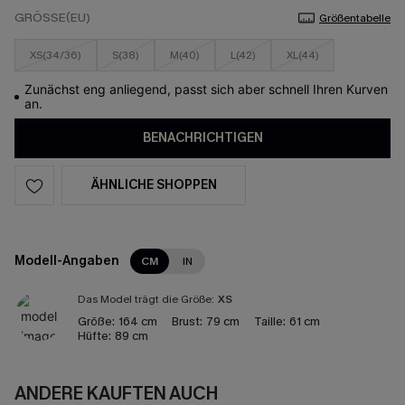
GRÖSSE(EU)
Größentabelle
XS(34/36)
S(38)
M(40)
L(42)
XL(44)
Zunächst eng anliegend, passt sich aber schnell Ihren Kurven
an.
BENACHRICHTIGEN
ÄHNLICHE SHOPPEN
Modell-Angaben
CM
IN
Das Model trägt die Größe:
XS
Größe:
164 cm
Brust:
79 cm
Taille:
61 cm
Hüfte:
89 cm
ANDERE KAUFTEN AUCH