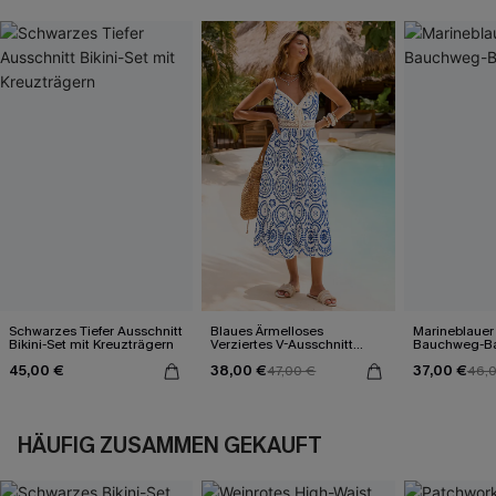
Schwarzes Tiefer Ausschnitt
Blaues Ärmelloses
Marineblauer
Bikini-Set mit Kreuzträgern
Verziertes V-Ausschnitt
Bauchweg-B
Midi-Trägerkleid
45,00 €
38,00 €
37,00 €
47,00 €
46,
HÄUFIG ZUSAMMEN GEKAUFT