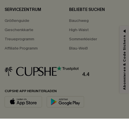
SERVICEZENTRUM
BELIEBTE SUCHEN
Größenguide
Bauchweg
Geschenkkarte
High-Waist
Abonnieren & Code Sichern
Treueprogramm
Sommerkleider
Affiliate Programm
Blau-Weiß
4.4
CUPSHE-APP HERUNTERLADEN
FOLGEN SIE UNS AUF