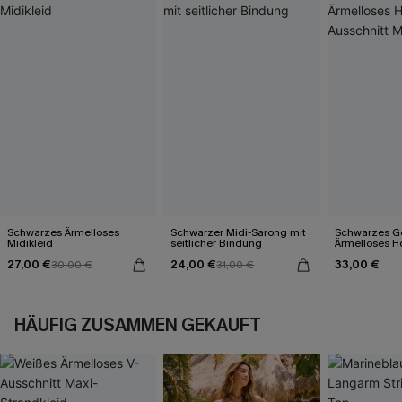
Schwarzes Ärmelloses
Schwarzer Midi-Sarong mit
Schwarzes Ge
Midikleid
seitlicher Bindung
Ärmelloses H
Ausschnitt Mi
27,00 €
24,00 €
33,00 €
30,00 €
31,00 €
HÄUFIG ZUSAMMEN GEKAUFT