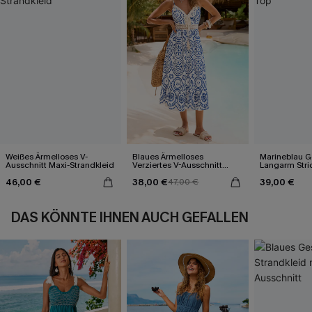
Weißes Ärmelloses V-
Blaues Ärmelloses
Marineblau Ge
Ausschnitt Maxi-Strandkleid
Verziertes V-Ausschnitt
Langarm Stri
Midi-Trägerkleid
46,00 €
38,00 €
39,00 €
47,00 €
DAS KÖNNTE IHNEN AUCH GEFALLEN