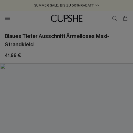
SUMMER SALE:
BIS ZU 50% RABATT
>>
ZUM NEWSLETTER:
KOSTENLOSER VERSAND AB 89 €
BIS ZU -20% EXTRA ERHALTEN
>>
>>
Blaues Tiefer Ausschnitt Ärmelloses Maxi-
Strandkleid
41,99 €