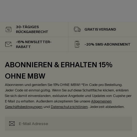
30-TÄGIGES
GRATIS VERSAND
RÜCKGABERECHT
-15% NEWSLETTER-
-20% SMS-ABONNEMENT
RABATT
ABONNIEREN & ERHALTEN 15%
OHNE MBW
Abonnieren und genießen Sie 15% OHNE MBW! *Ein Code pro Bestellung.
Jeder Code ist einmal gültig. Wenn Sie auf diese Schaltfläche klicken, erklären
Sie sich damit einverstanden, exklusive Angebote und Updates von Cupshe per
E-Mail zu erhalten. Außerdem akzeptieren Sie unsere
Allgemeinen
Geschäftsbedingungen
und
Datenschutzrichtlinien
. Jederzeit abbestellen.