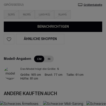
GRÖSSE(EU)
Größentabelle
S(36)
M(38)
L(40/42)
XL(44)
BENACHRICHTIGEN
ÄHNLICHE SHOPPEN
Modell-Angaben
CM
IN
Das Model trägt die Größe:
S
Größe:
165 cm
Brust:
77 cm
Taille:
61 cm
Hüfte:
81 cm
ANDERE KAUFTEN AUCH