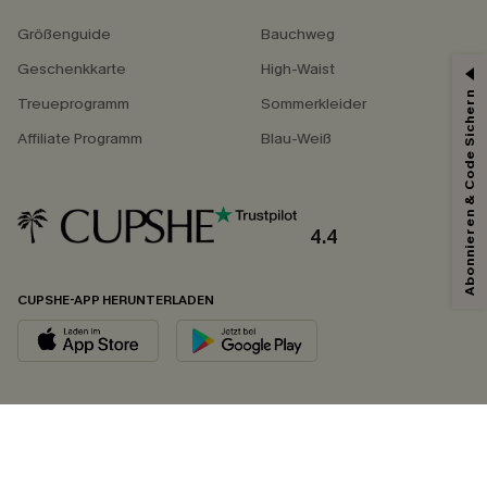
Größenguide
Bauchweg
Geschenkkarte
High-Waist
Abonnieren & Code Sichern
Treueprogramm
Sommerkleider
Affiliate Programm
Blau-Weiß
4.4
CUPSHE-APP HERUNTERLADEN
FOLGEN SIE UNS AUF