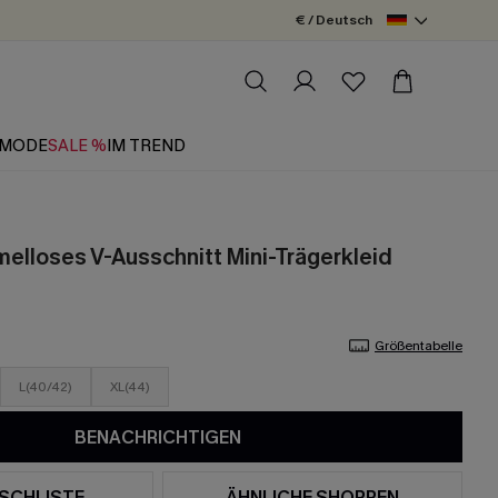
€ / Deutsch
MODE
SALE %
IM TREND
elloses V-Ausschnitt Mini-Trägerkleid
Größentabelle
L(40/42)
XL(44)
BENACHRICHTIGEN
SCHLISTE
ÄHNLICHE SHOPPEN