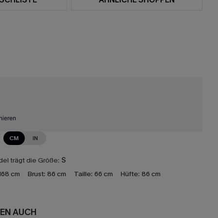
nieren
CM
IN
el trägt die Größe:
S
168 cm
Brust:
86 cm
Taille:
66 cm
Hüfte:
86 cm
EN AUCH