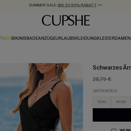
SUMMER SALE:
BIS ZU 50% RABATT
>>
ZUM NEWSLETTER:
KOSTENLOSER VERSAND AB 89 €
BIS ZU -20% EXTRA ERHALTEN
>>
>>
KTAGE
BIKINIS
BADEANZÜGE
URLAUBSKLEIDUNG
KLEIDER
DAMEN
Schwarzes Ärm
28,79 €
GRÖSSE(EU)
S(36)
M(38)
WUN