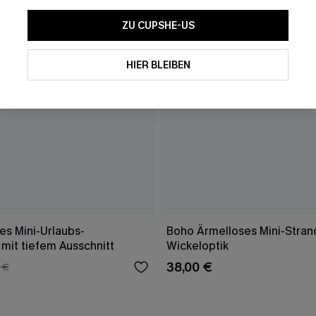
ZU CUPSHE-US
HIER BLEIBEN
es Mini-Urlaubs-
Boho Ärmelloses Mini-Strand
mit tiefem Ausschnitt
Wickeloptik
38,00 €
 €