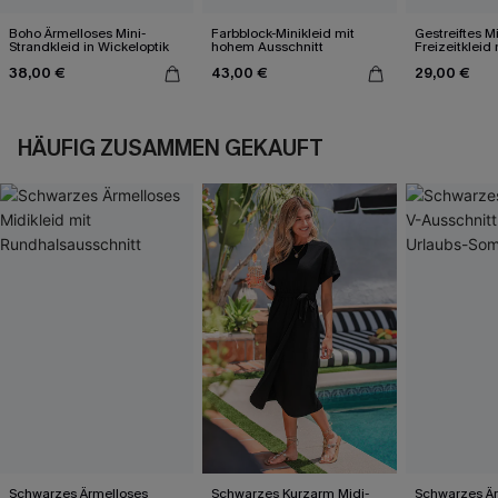
Boho Ärmelloses Mini-
Farbblock-Minikleid mit
Gestreiftes Mi
Strandkleid in Wickeloptik
hohem Ausschnitt
Freizeitkleid 
Ausschnitt
38,00 €
43,00 €
29,00 €
HÄUFIG ZUSAMMEN GEKAUFT
Schwarzes Ärmelloses
Schwarzes Kurzarm Midi-
Schwarzes Är