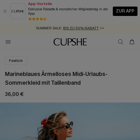
App-Vorteile
Exklusive Rabatte & monatlicher Mitgliedertag in der
ZUR APP
App
GRATIS MASSBAND MIT JEDEM SCHNELLVERSAND-ARTIKEL >>
SUMMER SALE:
BIS ZU 50% RABATT
>>
ZUM NEWSLETTER:
KOSTENLOSER VERSAND AB 89 €
BIS ZU -20% EXTRA ERHALTEN
>>
>>
Festlich
Marineblaues Ärmelloses Midi-Urlaubs-
Sommerkleid mit Taillenband
36,00 €