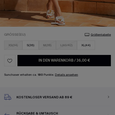
GRÖSSE(EU)
Größentabelle
XS(34)
S(36)
M(38)
L(40/42)
XL(44)
IN DEN WARENKORB
/
36,00 €
Sunchaser erhalten ca.
180
Punkte.
Details ansehen
KOSTENLOSER VERSAND AB 89 €
RÜCKGABE & UMTAUSCH