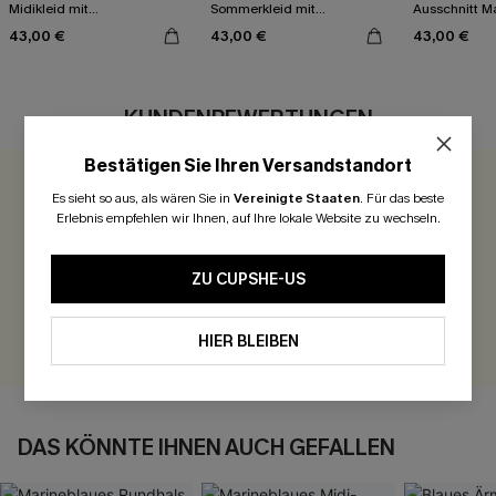
Midikleid mit
Sommerkleid mit
Ausschnitt Ma
Rundhalsausschnitt
Rundhalsausschnitt
Sommerkleid
43,00 €
43,00 €
43,00 €
KUNDENBEWERTUNGEN
Bestätigen Sie Ihren Versandstandort
0.0
Es sieht so aus, als wären Sie in
Vereinigte Staaten
.
Für das beste
Erlebnis empfehlen wir Ihnen, auf Ihre lokale Website zu wechseln.
Seien Sie der Erste, der bewertet
ZU CUPSHE-US
300 Punkte für Ihre Bewertung!
BEWERTEN
HIER BLEIBEN
DAS KÖNNTE IHNEN AUCH GEFALLEN