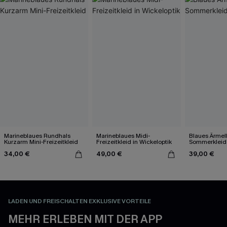
Marineblaues Rundhals
Marineblaues Midi-
Blaues Ärmell
Kurzarm Mini-Freizeitkleid
Freizeitkleid in Wickeloptik
Sommerkleid 
34,00 €
49,00 €
39,00 €
LADEN UND FREISCHALTEN EXKLUSIVE VORTEILE
MEHR ERLEBEN MIT DER APP