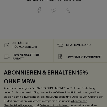
30-TÄGIGES
GRATIS VERSAND
RÜCKGABERECHT
-15% NEWSLETTER-
-20% SMS-ABONNEMENT
RABATT
ABONNIEREN & ERHALTEN 15%
OHNE MBW
Abonnieren und genießen Sie 15% OHNE MBW! *Ein Code pro Bestellung.
Jeder Code ist einmal gültig. Wenn Sie auf diese Schaltfläche klicken, erklären
Sie sich damit einverstanden, exklusive Angebote und Updates von Cupshe per
E-Mail zu erhalten. Außerdem akzeptieren Sie unsere
Allgemeinen
Geschäftsbedingungen
und
Datenschutzrichtlinien
. Jederzeit abbestellen.