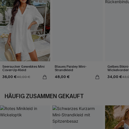
Seersucker Gewebtes Mini
Blaues Paisley Mini-
Gelbes Bikini
Cover-Up-Kleid
Strandkleid
Wickelvorder
Rückenbind
36,00 €
48,00 €
34,00 €
40,00 €
43,
HÄUFIG ZUSAMMEN GEKAUFT