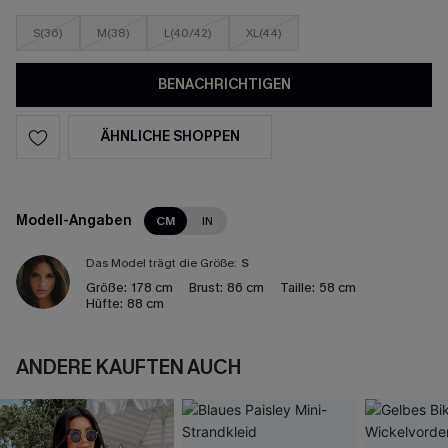
S(36)
M(38)
L(40/42)
XL(44)
BENACHRICHTIGEN
ÄHNLICHE SHOPPEN
Modell-Angaben
CM
IN
Das Model trägt die Größe:
S
Größe:
178 cm
Brust:
86 cm
Taille:
58 cm
Hüfte:
88 cm
ANDERE KAUFTEN AUCH