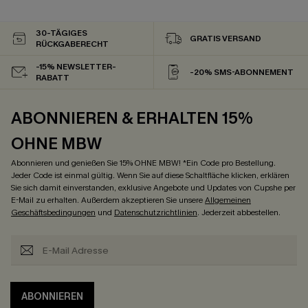
30-TÄGIGES
GRATIS VERSAND
RÜCKGABERECHT
-15% NEWSLETTER-
-20% SMS-ABONNEMENT
RABATT
ABONNIEREN & ERHALTEN 15%
OHNE MBW
Abonnieren und genießen Sie 15% OHNE MBW! *Ein Code pro Bestellung.
Jeder Code ist einmal gültig. Wenn Sie auf diese Schaltfläche klicken, erklären
Sie sich damit einverstanden, exklusive Angebote und Updates von Cupshe per
E-Mail zu erhalten. Außerdem akzeptieren Sie unsere
Allgemeinen
Geschäftsbedingungen
und
Datenschutzrichtlinien
. Jederzeit abbestellen.
ABONNIEREN