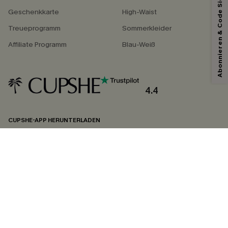
Abonnieren & Code Sichern
Geschenkkarte
High-Waist
Treueprogramm
Sommerkleider
Affiliate Programm
Blau-Weiß
4.4
CUPSHE-APP HERUNTERLADEN
FOLGEN SIE UNS AUF