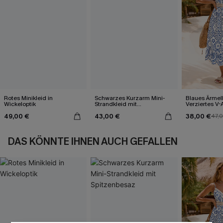
Rotes Minikleid in
Schwarzes Kurzarm Mini-
Blaues Ärmel
Wickeloptik
Strandkleid mit
Verziertes V-
Spitzenbesaz
Midi-Trägerkl
49,00 €
43,00 €
38,00 €
47,
DAS KÖNNTE IHNEN AUCH GEFALLEN