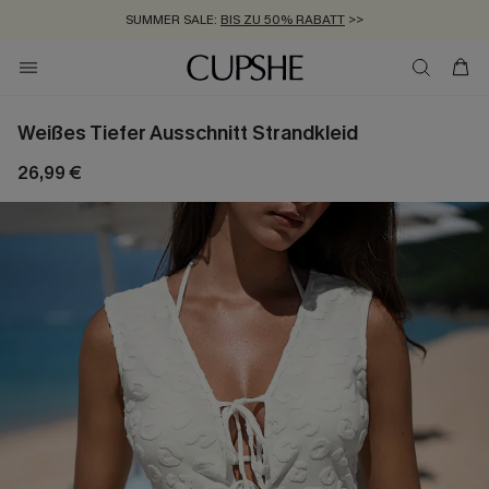
SUMMER SALE:
BIS ZU 50% RABATT
>>
ZUM NEWSLETTER:
KOSTENLOSER VERSAND AB 89 €
BIS ZU -20% EXTRA ERHALTEN
>>
>>
Weißes Tiefer Ausschnitt Strandkleid
26,99 €