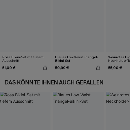
Rosa Bikini-Set mit tiefem
Blaues Low-Waist Triangel-
Weinrotes Hi
Ausschnitt
Bikini-Set
Neckholder-T
51,00 €
50,99 €
55,00 €
DAS KÖNNTE IHNEN AUCH GEFALLEN