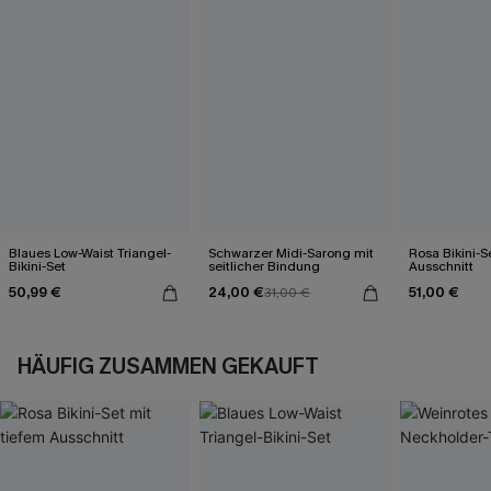
Blaues Low-Waist Triangel-
Schwarzer Midi-Sarong mit
Rosa Bikini-S
Bikini-Set
seitlicher Bindung
Ausschnitt
50,99 €
24,00 €
51,00 €
31,00 €
HÄUFIG ZUSAMMEN GEKAUFT