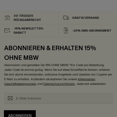
30-TÄGIGES
GRATIS VERSAND
RÜCKGABERECHT
-15% NEWSLETTER-
-20% SMS-ABONNEMENT
RABATT
ABONNIEREN & ERHALTEN 15%
OHNE MBW
Abonnieren und genießen Sie 15% OHNE MBW! *Ein Code pro Bestellung.
Jeder Code ist einmal gültig. Wenn Sie auf diese Schaltfläche klicken, erklären
Sie sich damit einverstanden, exklusive Angebote und Updates von Cupshe per
E-Mail zu erhalten. Außerdem akzeptieren Sie unsere
Allgemeinen
Geschäftsbedingungen
und
Datenschutzrichtlinien
. Jederzeit abbestellen.
ABONNIEREN