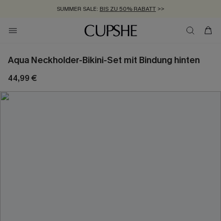
SUMMER SALE:
BIS ZU 50% RABATT
>>
ZUM NEWSLETTER:
KOSTENLOSER VERSAND AB 89 €
BIS ZU -20% EXTRA ERHALTEN
>>
>>
Aqua Neckholder-Bikini-Set mit Bindung hinten
44,99 €