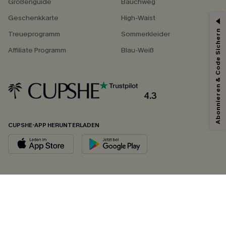
Größenguide
Bauchweg
Geschenkkarte
High-Waist
Abonnieren & Code Sichern
Treueprogramm
Sommerkleider
Affiliate Programm
Blau-Weiß
4.3
CUPSHE-APP HERUNTERLADEN
FOLGEN SIE UNS AUF