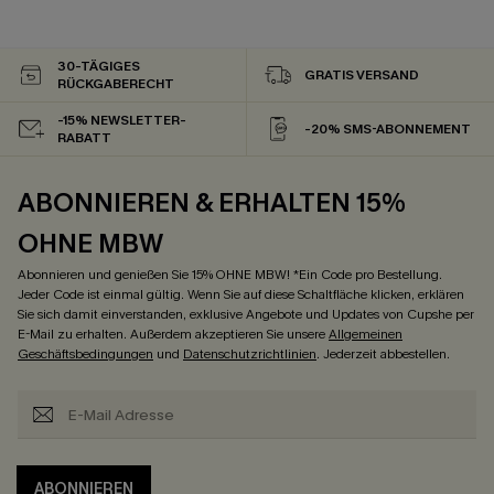
30-TÄGIGES
GRATIS VERSAND
RÜCKGABERECHT
-15% NEWSLETTER-
-20% SMS-ABONNEMENT
RABATT
ABONNIEREN & ERHALTEN 15%
OHNE MBW
Abonnieren und genießen Sie 15% OHNE MBW! *Ein Code pro Bestellung.
Jeder Code ist einmal gültig. Wenn Sie auf diese Schaltfläche klicken, erklären
Sie sich damit einverstanden, exklusive Angebote und Updates von Cupshe per
E-Mail zu erhalten. Außerdem akzeptieren Sie unsere
Allgemeinen
Geschäftsbedingungen
und
Datenschutzrichtlinien
. Jederzeit abbestellen.
ABONNIEREN