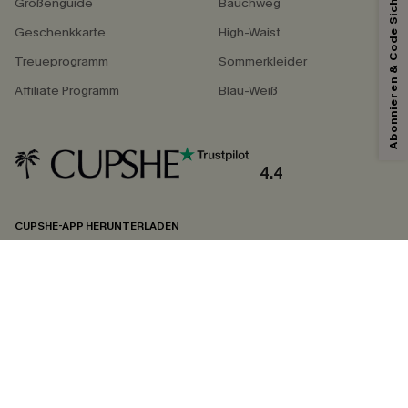
Abonnieren & Code Sichern
Größenguide
Bauchweg
Geschenkkarte
High-Waist
Treueprogramm
Sommerkleider
Affiliate Programm
Blau-Weiß
4.4
CUPSHE-APP HERUNTERLADEN
FOLGEN SIE UNS AUF