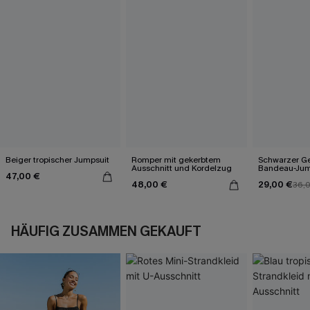
Beiger tropischer Jumpsuit
Romper mit gekerbtem
Schwarzer Ge
Ausschnitt und Kordelzug
Bandeau-Jum
47,00 €
48,00 €
29,00 €
36,
HÄUFIG ZUSAMMEN GEKAUFT