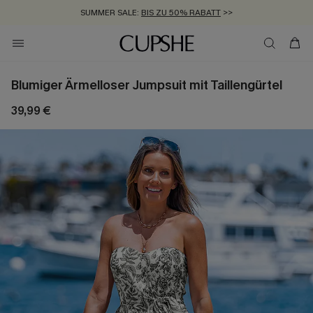
SUMMER SALE:
BIS ZU 50% RABATT
>>
ZUM NEWSLETTER:
KOSTENLOSER VERSAND AB 89 €
BIS ZU -20% EXTRA ERHALTEN
>>
>>
Blumiger Ärmelloser Jumpsuit mit Taillengürtel
39,99 €