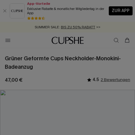
App-Vorteile
Exklusive Rabatte & monatlicher Mitgliedertag in der
ZUR APP
App
GRATIS MASSBAND MIT JEDEM SCHNELLVERSAND-ARTIKEL >>
SUMMER SALE:
BIS ZU 50% RABATT
>>
ZUM NEWSLETTER:
KOSTENLOSER VERSAND AB 89 €
BIS ZU -20% EXTRA ERHALTEN
>>
>>
Grüner Geformte Cups Neckholder-Monokini-
Badeanzug
47,00 €
4.5
2 Bewertungen