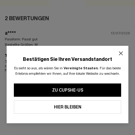
2 BEWERTUNGEN
a****
13/07/2026
Passform:
Passt gut
Bestellte Größen:
M
Bestätigen Sie Ihren Versandstandort
Tolles Produkt, schnelle Lieferung, freundlicher Kontakt. Finde
den Monokini so toll, dass ich ihn mir gleich nochmal bestellt
Es sieht so aus, als wären Sie in
Vereinigte Staaten
.
Für das beste
habe.
Erlebnis empfehlen wir Ihnen, auf Ihre lokale Website zu wechseln.
ZU CUPSHE-US
HIER BLEIBEN