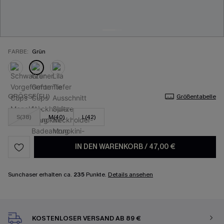
FARBE:
Grün
GRÖSSE(EU)
Größentabelle
S(38)
M(40)
L(42)
IN DEN WARENKORB
/
47,00 €
Sunchaser erhalten ca.
235
Punkte.
Details ansehen
KOSTENLOSER VERSAND AB 89 €