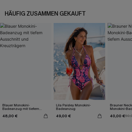
HÄUFIG ZUSAMMEN GEKAUFT
Blauer Monokini-
Lila Paisley Monokini-
Brauner Neck
Badeanzug mit tiefem
Badeanzug
Monokini-Ba
Ausschnitt und
tiefem Aussch
48,00 €
49,00 €
40,00 €
Kreuzträgern
50,