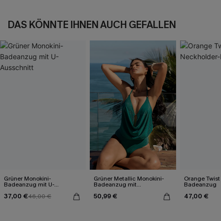
DAS KÖNNTE IHNEN AUCH GEFALLEN
Grüner Monokini-
Grüner Metallic Monokini-
Orange Twist
Badeanzug mit U-
Badeanzug mit
Badeanzug
Ausschnitt
Wasserfallausschnitt
37,00 €
50,99 €
47,00 €
46,00 €