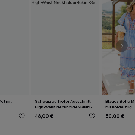
et mit
Schwarzes Tiefer Ausschnitt
Blaues Boho Ma
High-Waist Neckholder-Bikini-
mit Kordelzug
Set
48,00 €
50,00 €