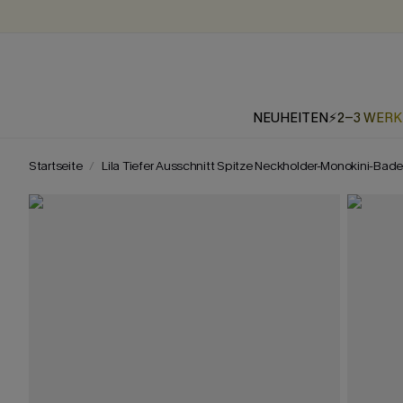
NEUHEITEN
⚡2-3 WER
Startseite
Lila Tiefer Ausschnitt Spitze Neckholder-Monokini-Ba