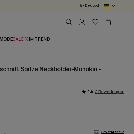
€ / Deutsch
MODE
SALE %
IM TREND
usschnitt Spitze Neckholder-Monokini-
4.5
2 Bewertungen
Größentabelle