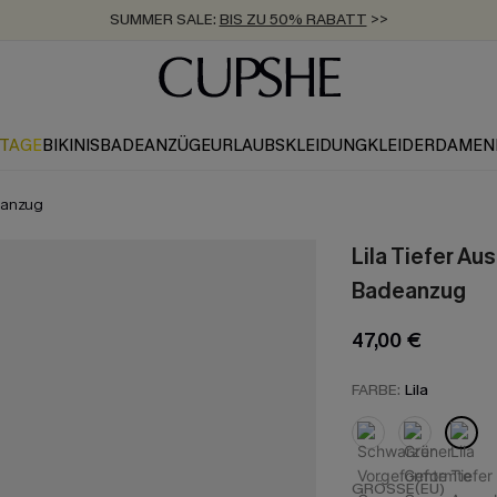
SUMMER SALE:
BIS ZU 50% RABATT
>>
ZUM NEWSLETTER:
KOSTENLOSER VERSAND AB 89 €
BIS ZU -20% EXTRA ERHALTEN
>>
>>
KTAGE
BIKINIS
BADEANZÜGE
URLAUBSKLEIDUNG
KLEIDER
DAMEN
deanzug
Lila Tiefer A
Badeanzug
47,00 €
FARBE:
Lila
GRÖSSE(EU)