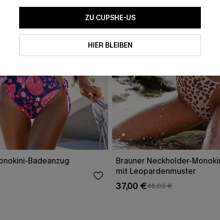
ZU CUPSHE-US
HIER BLEIBEN
Monokini-Badeanzug
Brauner Neckholder-Monoki
mit Leopardenmuster
37,00 €
46,00 €