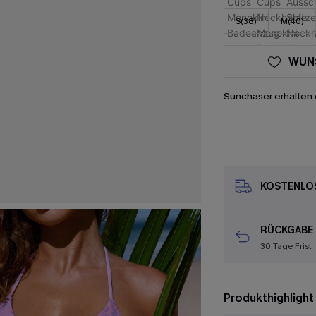
S(38)
M(40)
WUN
Sunchaser erhalten 
KOSTENLOS
RÜCKGABE
30 Tage Frist
Produkthighlight