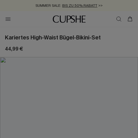
SUMMER SALE:
BIS ZU 50% RABATT
>>
ZUM NEWSLETTER:
KOSTENLOSER VERSAND AB 89 €
BIS ZU -20% EXTRA ERHALTEN
>>
>>
Kariertes High-Waist Bügel-Bikini-Set
44,99 €