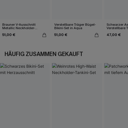
Brauner V-Ausschnitt
Verstellbare Träger Bügel-
Schwarzer A
Metallic Neckholder-
Bikini-Set in Aqua
Verstellbare 
Monokini-Badeanzug
Badeanzug
51,00 €
51,00 €
47,00 €
HÄUFIG ZUSAMMEN GEKAUFT