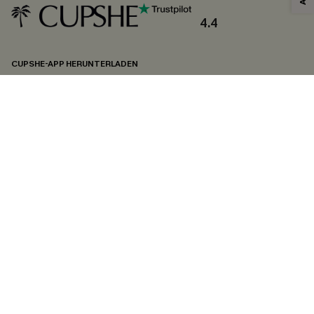
4.4
CUPSHE-APP HERUNTERLADEN
FOLGEN SIE UNS AUF
©2026 CUPSHE DEUTSCHLAND
Datenschutz
&
AGB
&
Zugänglichkeitserklärung
Cookie-Einstellungen