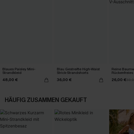
Blaues Paisley Mini-
Blau Gestreifte High-Waist
Reine Baumw
Strandkleid
Strick-Strandshorts
Rückenfreies 
V-Ausschnitt
48,00 €
36,00 €
26,00 €
33,
HÄUFIG ZUSAMMEN GEKAUFT