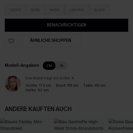
XS(34)
S(36)
M(38)
L(40/42)
XL(44)
BENACHRICHTIGEN
ÄHNLICHE SHOPPEN
Modell-Angaben
CM
IN
Das Model trägt die Größe:
S
Größe:
173 cm
Brust:
86 cm
Taille:
66 cm
Hüfte:
92 cm
ANDERE KAUFTEN AUCH