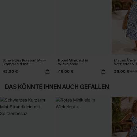
Schwarzes Kurzarm Mini-
Rotes Minikleid in
Blaues Ärmel
Strandkleid mit
Wickeloptik
Verziertes V-
Spitzenbesaz
Midi-Trägerkl
43,00 €
49,00 €
38,00 €
47,
DAS KÖNNTE IHNEN AUCH GEFALLEN