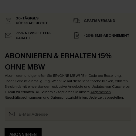
30-TÄGIGES
GRATIS VERSAND
RÜCKGABERECHT
-15% NEWSLETTER-
-20% SMS-ABONNEMENT
RABATT
ABONNIEREN & ERHALTEN 15%
OHNE MBW
Abonnieren und genießen Sie 15% OHNE MBW! *Ein Code pro Bestellung.
Jeder Code ist einmal gültig. Wenn Sie auf diese Schaltfläche klicken, erklären
Sie sich damit einverstanden, exklusive Angebote und Updates von Cupshe per
E-Mail zu erhalten. Außerdem akzeptieren Sie unsere
Allgemeinen
Geschäftsbedingungen
und
Datenschutzrichtlinien
. Jederzeit abbestellen.
ABONNIEREN