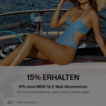
Größenguide
Bauchweg
Geschenkkarte
High-Waist
Treueprogramm
Sommerkleider
Affiliate Programm
Blau-Weiß
4.4
CUPSHE-APP HERUNTERLADEN
15% ERHALTEN
Abonnieren & Code Sichern
FOLGEN SIE UNS AUF
15% ohne MBW für E-Mail-Abonnenten.
*Ein Code pro Bestellung. Jeder Code ist einmal gültig.