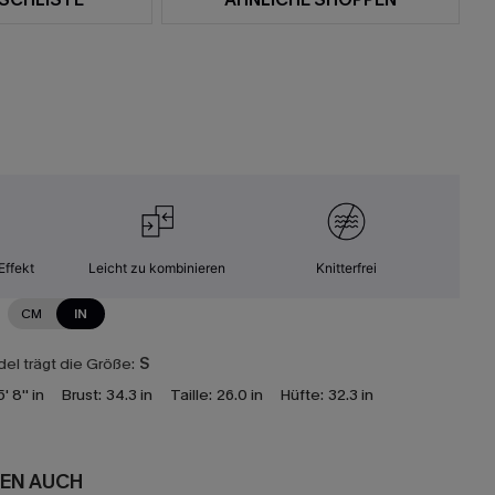
Effekt
Leicht zu kombinieren
Knitterfrei
CM
IN
el trägt die Größe:
S
5' 8'' in
Brust:
34.3 in
Taille:
26.0 in
Hüfte:
32.3 in
EN AUCH