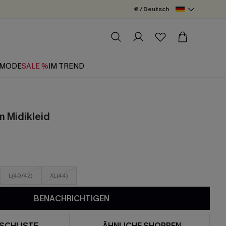
€ / Deutsch
MODE
SALE %
IM TREND
m Midikleid
L(40/42)
XL(44)
BENACHRICHTIGEN
SCHLISTE
ÄHNLICHE SHOPPEN