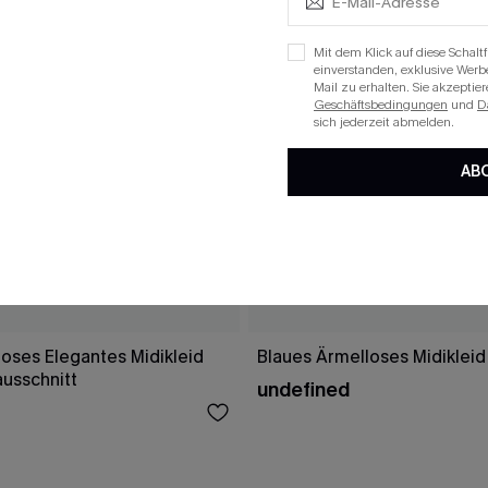
Mit dem Klick auf diese Schaltf
einverstanden, exklusive Wer
Mail zu erhalten. Sie akzepti
Geschäftsbedingungen
und
D
sich jederzeit abmelden.
AB
oses Elegantes Midikleid
Blaues Ärmelloses Midikleid
ausschnitt
undefined