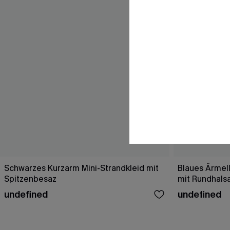
Schwarzes Kurzarm Mini-Strandkleid mit
Blaues Ärmell
Spitzenbesaz
mit Rundhals
undefined
undefined