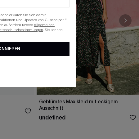
läche erklären Sie sich damit
beaktionen und Updates von Cupshe per E-
eren außerdem unsere
Allgemeinen
atenschutzbestimmungen
. Sie können
ONNIEREN
Geblümtes Maxikleid mit eckigem
Ausschnitt
undefined