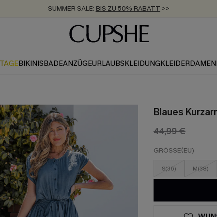
SUMMER SALE:
BIS ZU 50% RABATT
>>
KTAGE
BIKINIS
BADEANZÜGE
URLAUBSKLEIDUNG
KLEIDER
DAMEN
Blaues Kurzar
44,99 €
GRÖSSE(EU)
S(36)
M(38)
WUN