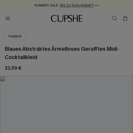
SUMMER SALE:
BIS ZU 50% RABATT
>>
ZUM NEWSLETTER:
KOSTENLOSER VERSAND AB 89 €
BIS ZU -20% EXTRA ERHALTEN
>>
>>
Festlich
Blaues Abstraktes Ärmelloses Gerafftes Midi-
Cocktailkleid
33,59 €