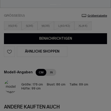
GRÖSSE(EU)
Größentabelle
XS(34)
S(36)
M(38)
L(40/42)
XL(44)
BENACHRICHTIGEN
ÄHNLICHE SHOPPEN
Modell-Angaben
CM
IN
Größe:
176 cm
Brust:
86 cm
Taille:
69 cm
Hüfte:
99 cm
ANDERE KAUFTEN AUCH