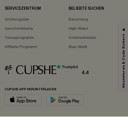
SERVICEZENTRUM
BELIEBTE SUCHEN
Größenguide
Bauchweg
Geschenkkarte
High-Waist
Abonnieren & Code Sichern
Treueprogramm
Sommerkleider
Affiliate Programm
Blau-Weiß
4.4
CUPSHE-APP HERUNTERLADEN
FOLGEN SIE UNS AUF