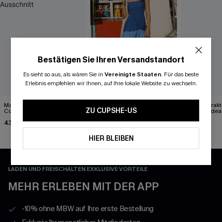
Bestätigen Sie Ihren Versandstandort
Es sieht so aus, als wären Sie in
Vereinigte Staaten
.
Für das beste
Erlebnis empfehlen wir Ihnen, auf Ihre lokale Website zu wechseln.
Marineblaues Midi-
Farbblock Maxikleid mit
Blau Abstrakt
ZU CUPSHE-US
Cocktailkleid mit
eckigem Ausschnitt
Maxi-Bandea
asymmetrischem
43,00 €
43,00 €
49,00 €
Ausschnitt
HIER BLEIBEN
LADEN UND FREISCHALTEN EXKLUSIVE VORTEILE
MEHR ERLEBEN MIT DER APP
-10% ohne MBW auf Ihre erste Bestellung