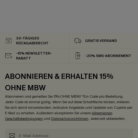
30-TÄGIGES
GRATIS VERSAND
RÜCKGABERECHT
-15% NEWSLETTER-
-20% SMS-ABONNEMENT
RABATT
ABONNIEREN & ERHALTEN 15%
OHNE MBW
Abonnieren und genießen Sie 15% OHNE MBW! *Ein Code pro Bestellung.
Jeder Code ist einmal gültig. Wenn Sie auf diese Schaltfläche klicken, erklären
Sie sich damit einverstanden, exklusive Angebote und Updates von Cupshe per
E-Mail zu erhalten. Außerdem akzeptieren Sie unsere
Allgemeinen
Geschäftsbedingungen
und
Datenschutzrichtlinien
. Jederzeit abbestellen.