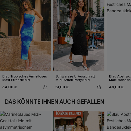
Blau Tropisches Ärmelloses
Schwarzes U-Ausschnitt
Blau Abstrakt
Maxi-Strandkleid
Midi-Strick-Partykleid
Maxi-Bandea
34,00 €
51,00 €
49,00 €
DAS KÖNNTE IHNEN AUCH GEFALLEN