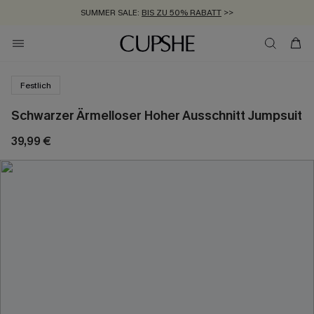
SUMMER SALE:
BIS ZU 50% RABATT
>>
ZUM NEWSLETTER:
KOSTENLOSER VERSAND AB 89 €
BIS ZU -20% EXTRA ERHALTEN
>>
>>
Festlich
Schwarzer Ärmelloser Hoher Ausschnitt Jumpsuit
39,99 €