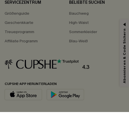
SERVICEZENTRUM
BELIEBTE SUCHEN
Größenguide
Bauchweg
Geschenkkarte
High-Waist
Abonnieren & Code Sichern
Treueprogramm
Sommerkleider
Affiliate Programm
Blau-Weiß
4.3
CUPSHE-APP HERUNTERLADEN
FOLGEN SIE UNS AUF