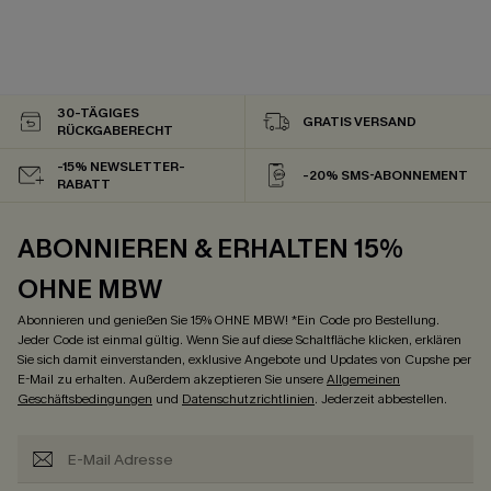
30-TÄGIGES
GRATIS VERSAND
RÜCKGABERECHT
-15% NEWSLETTER-
-20% SMS-ABONNEMENT
RABATT
ABONNIEREN & ERHALTEN 15%
OHNE MBW
Abonnieren und genießen Sie 15% OHNE MBW! *Ein Code pro Bestellung.
Jeder Code ist einmal gültig. Wenn Sie auf diese Schaltfläche klicken, erklären
Sie sich damit einverstanden, exklusive Angebote und Updates von Cupshe per
E-Mail zu erhalten. Außerdem akzeptieren Sie unsere
Allgemeinen
Geschäftsbedingungen
und
Datenschutzrichtlinien
. Jederzeit abbestellen.