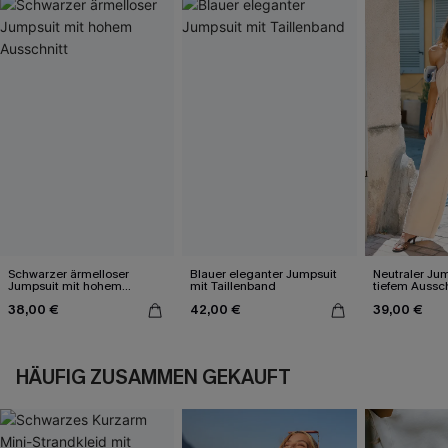
Schwarzer ärmelloser
Blauer eleganter Jumpsuit
Neutraler Jum
Jumpsuit mit hohem
mit Taillenband
tiefem Aussch
Ausschnitt
38,00 €
42,00 €
39,00 €
HÄUFIG ZUSAMMEN GEKAUFT