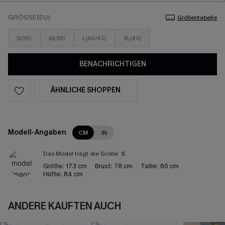
GRÖSSE(EU)
Größentabelle
S(36)
M(38)
L(40/42)
XL(44)
BENACHRICHTIGEN
ÄHNLICHE SHOPPEN
Modell-Angaben
CM
IN
Das Model trägt die Größe:
S
Größe:
173 cm
Brust:
78 cm
Taille:
60 cm
Hüfte:
84 cm
ANDERE KAUFTEN AUCH