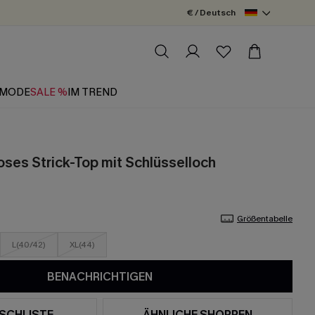
€ / Deutsch
MODE
SALE %
IM TREND
oses Strick-Top mit Schlüsselloch
Größentabelle
L(40/42)
XL(44)
BENACHRICHTIGEN
SCHLISTE
ÄHNLICHE SHOPPEN