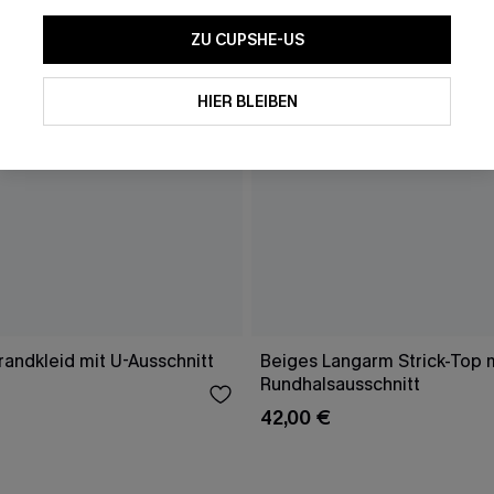
ZU CUPSHE-US
HIER BLEIBEN
randkleid mit U-Ausschnitt
Beiges Langarm Strick-Top 
Rundhalsausschnitt
42,00 €