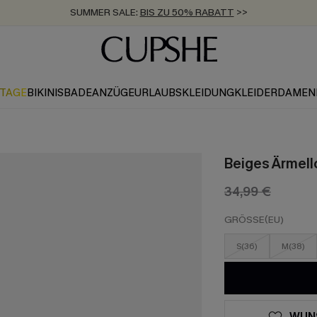
SUMMER SALE:
BIS ZU 50% RABATT
>>
ZUM NEWSLETTER:
KOSTENLOSER VERSAND AB 89 €
BIS ZU -20% EXTRA ERHALTEN
>>
>>
KTAGE
BIKINIS
BADEANZÜGE
URLAUBSKLEIDUNG
KLEIDER
DAMEN
Beiges Ärmell
34,99 €
GRÖSSE(EU)
S(36)
M(38)
WUN