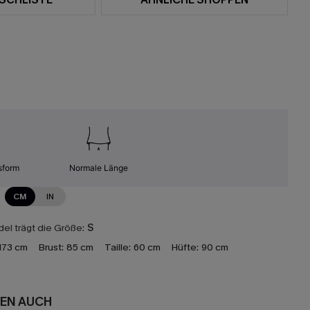
sform
Normale Länge
CM
IN
el trägt die Größe:
S
173 cm
Brust:
85 cm
Taille:
60 cm
Hüfte:
90 cm
EN AUCH