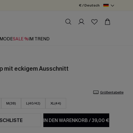
€ / Deutsch
MODE
SALE %
IM TREND
 mit eckigem Ausschnitt
Größentabelle
M(38)
L(40/42)
XL(44)
SCHLISTE
IN DEN WARENKORB
/
39,00 €