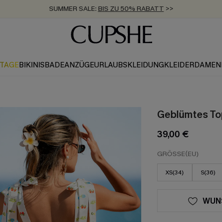
ZUM NEWSLETTER:
BIS ZU -20% EXTRA ERHALTEN
>>
KOSTENLOSER VERSAND AB 89 €
>>
KTAGE
BIKINIS
BADEANZÜGE
URLAUBSKLEIDUNG
KLEIDER
DAMEN
Geblümtes Top
39,00 €
GRÖSSE(EU)
XS(34)
S(36)
WUN