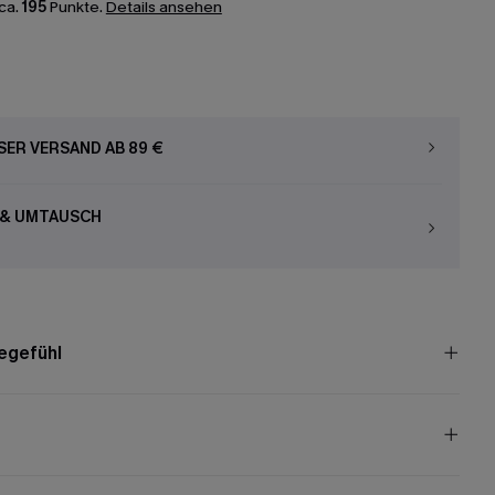
ca.
195
Punkte.
Details ansehen
ER VERSAND AB 89 €
 & UMTAUSCH
egefühl