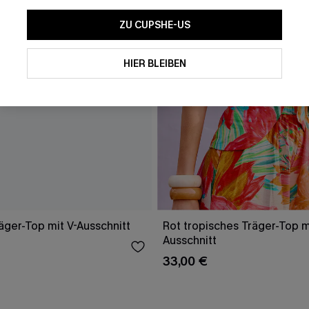
ZU CUPSHE-US
HIER BLEIBEN
äger-Top mit V-Ausschnitt
Rot tropisches Träger-Top m
Ausschnitt
33,00 €