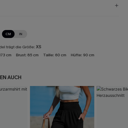
CM
IN
el trägt die Größe:
XS
173 cm
Brust:
85 cm
Taille:
60 cm
Hüfte:
90 cm
EN AUCH