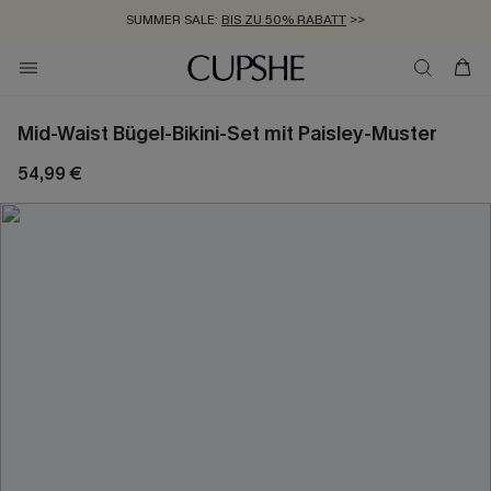
SUMMER SALE:
BIS ZU 50% RABATT
>>
ZUM NEWSLETTER:
KOSTENLOSER VERSAND AB 89 €
BIS ZU -20% EXTRA ERHALTEN
>>
>>
Mid-Waist Bügel-Bikini-Set mit Paisley-Muster
54,99 €