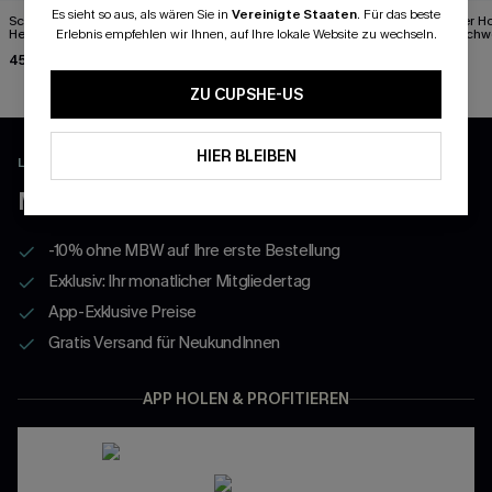
Es sieht so aus, als wären Sie in
Vereinigte Staaten
.
Für das beste
Schwarzes Bikini-Set mit
Patchwork-Bikini-Set mit
Schwarzer Ho
Herzausschnitt
tiefem Ausschnitt
Netz Bauchw
Erlebnis empfehlen wir Ihnen, auf Ihre lokale Website zu wechseln.
Badeanzug
45,00 €
48,00 €
55,00 €
ZU CUPSHE-US
HIER BLEIBEN
LADEN UND FREISCHALTEN EXKLUSIVE VORTEILE
MEHR ERLEBEN MIT DER APP
-10% ohne MBW auf Ihre erste Bestellung
Exklusiv: Ihr monatlicher Mitgliedertag
App-Exklusive Preise
Gratis Versand für NeukundInnen
APP HOLEN & PROFITIEREN