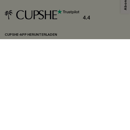
4.4
CUPSHE-APP HERUNTERLADEN
FOLGEN SIE UNS AUF
©2026 CUPSHE DEUTSCHLAND
Datenschutz
&
AGB
&
Zugänglichkeitserklärung
Cookie-Einstellungen