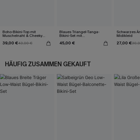
Boho-Bikini-Top mit
Blaues Triangel-Tanga-
Schwarzes Är
Muschelnaht & Cheeky
Bikini-Set mit
Midikleid
Bikinihose
Kontrastdetails
39,00 €
45,00 €
27,00 €
43,00 €
30,
HÄUFIG ZUSAMMEN GEKAUFT