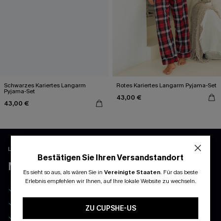
Schwarzes Kariertes Langarm
Rotes Kariertes Langarm Pyjama-Set
Pyjama-Set
43,00 €
43,00 €
LADEN UND FREISCHALTEN EXKLUSIVE VORTEILE
Bestätigen Sie Ihren Versandstandort
MEHR ERLEBEN MIT DER APP
Es sieht so aus, als wären Sie in
Vereinigte Staaten
.
Für das beste
Erlebnis empfehlen wir Ihnen, auf Ihre lokale Website zu wechseln.
-10% ohne MBW auf Ihre erste Bestellung
Exklusiv: Ihr monatlicher Mitgliedertag
ZU CUPSHE-US
App-Exklusive Preise