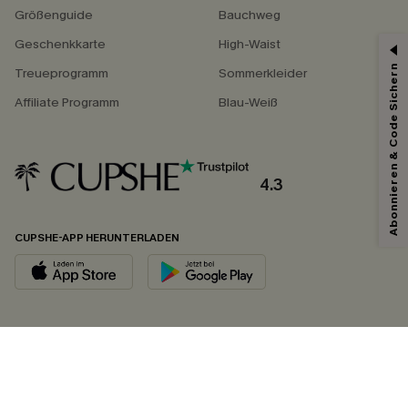
Größenguide
Bauchweg
Geschenkkarte
High-Waist
Abonnieren & Code Sichern
Treueprogramm
Sommerkleider
Affiliate Programm
Blau-Weiß
4.3
CUPSHE-APP HERUNTERLADEN
FOLGEN SIE UNS AUF