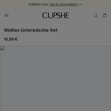
SUMMER SALE:
BIS ZU 50% RABATT
>>
ZUM NEWSLETTER:
KOSTENLOSER VERSAND AB 89 €
BIS ZU -20% EXTRA ERHALTEN
>>
>>
Weißes Unterwäsche-Set
16,99 €