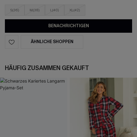
S(36)
M(38)
L(40)
XL(42)
BENACHRICHTIGEN
ÄHNLICHE SHOPPEN
HÄUFIG ZUSAMMEN GEKAUFT