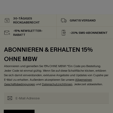
30-TÄGIGES
GRATIS VERSAND
RÜCKGABERECHT
-15% NEWSLETTER-
-20% SMS-ABONNEMENT
RABATT
ABONNIEREN & ERHALTEN 15%
OHNE MBW
Abonnieren und genießen Sie 15% OHNE MBW! *Ein Code pro Bestellung.
Jeder Code ist einmal gültig. Wenn Sie auf diese Schaltfläche klicken, erklären
Sie sich damit einverstanden, exklusive Angebote und Updates von Cupshe per
E-Mail zu erhalten. Außerdem akzeptieren Sie unsere
Allgemeinen
Geschäftsbedingungen
und
Datenschutzrichtlinien
. Jederzeit abbestellen.