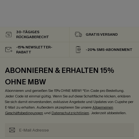
30-TÄGIGES
GRATIS VERSAND
RÜCKGABERECHT
-15% NEWSLETTER-
-20% SMS-ABONNEMENT
RABATT
ABONNIEREN & ERHALTEN 15%
OHNE MBW
Abonnieren und genießen Sie 15% OHNE MBW! *Ein Code pro Bestellung.
Jeder Code ist einmal gültig. Wenn Sie auf diese Schaltfläche klicken, erklären
Sie sich damit einverstanden, exklusive Angebote und Updates von Cupshe per
E-Mail zu erhalten. Außerdem akzeptieren Sie unsere
Allgemeinen
Geschäftsbedingungen
und
Datenschutzrichtlinien
. Jederzeit abbestellen.