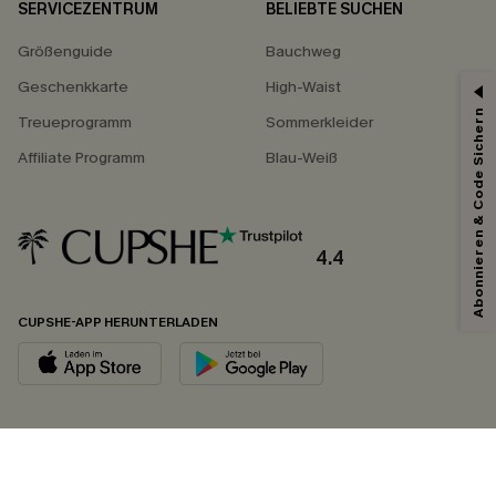
SERVICEZENTRUM
BELIEBTE SUCHEN
Größenguide
Bauchweg
Geschenkkarte
High-Waist
Abonnieren & Code Sichern
Treueprogramm
Sommerkleider
Affiliate Programm
Blau-Weiß
4.4
CUPSHE-APP HERUNTERLADEN
FOLGEN SIE UNS AUF