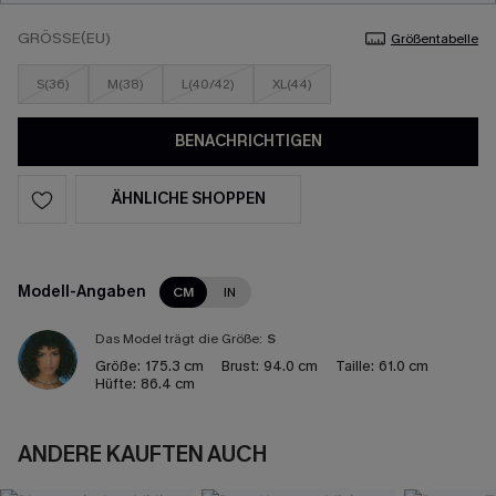
GRÖSSE(EU)
Größentabelle
S(36)
M(38)
L(40/42)
XL(44)
BENACHRICHTIGEN
ÄHNLICHE SHOPPEN
Modell-Angaben
CM
IN
Das Model trägt die Größe:
S
Größe:
175.3 cm
Brust:
94.0 cm
Taille:
61.0 cm
Hüfte:
86.4 cm
ANDERE KAUFTEN AUCH