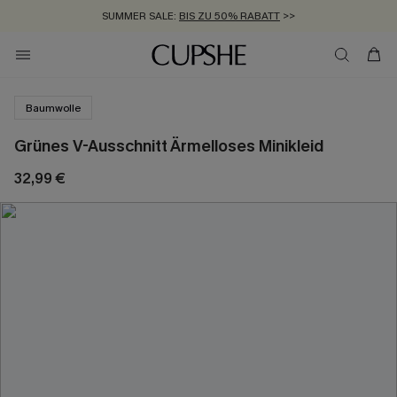
SUMMER SALE:
BIS ZU 50% RABATT
>>
ZUM NEWSLETTER:
KOSTENLOSER VERSAND AB 89 €
BIS ZU -20% EXTRA ERHALTEN
>>
>>
Baumwolle
Grünes V-Ausschnitt Ärmelloses Minikleid
32,99 €