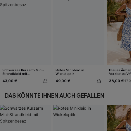
Schwarzes Kurzarm Mini-
Rotes Minikleid in
Blaues Ärmel
Strandkleid mit
Wickeloptik
Verziertes V-
Spitzenbesaz
Midi-Trägerkl
43,00 €
49,00 €
38,00 €
47,
DAS KÖNNTE IHNEN AUCH GEFALLEN