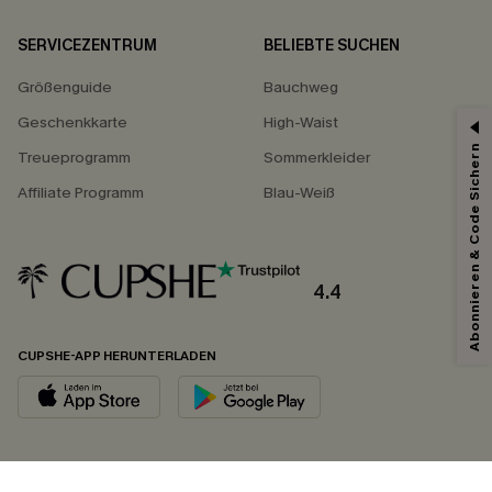
SERVICEZENTRUM
BELIEBTE SUCHEN
Größenguide
Bauchweg
Geschenkkarte
High-Waist
Abonnieren & Code Sichern
Treueprogramm
Sommerkleider
Affiliate Programm
Blau-Weiß
4.4
CUPSHE-APP HERUNTERLADEN
FOLGEN SIE UNS AUF