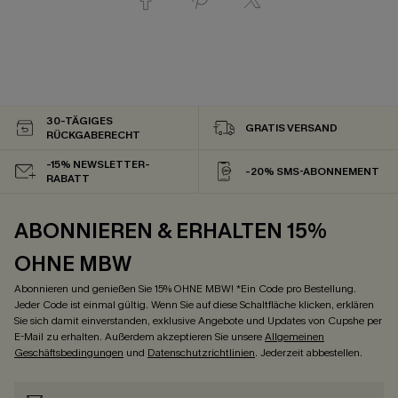
30-TÄGIGES
GRATIS VERSAND
RÜCKGABERECHT
-15% NEWSLETTER-
-20% SMS-ABONNEMENT
RABATT
ABONNIEREN & ERHALTEN 15%
OHNE MBW
Abonnieren und genießen Sie 15% OHNE MBW! *Ein Code pro Bestellung.
Jeder Code ist einmal gültig. Wenn Sie auf diese Schaltfläche klicken, erklären
Sie sich damit einverstanden, exklusive Angebote und Updates von Cupshe per
E-Mail zu erhalten. Außerdem akzeptieren Sie unsere
Allgemeinen
Geschäftsbedingungen
und
Datenschutzrichtlinien
. Jederzeit abbestellen.