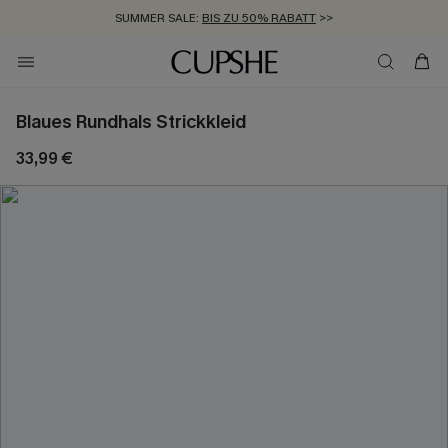
SUMMER SALE:
BIS ZU 50% RABATT
>>
ZUM NEWSLETTER:
KOSTENLOSER VERSAND AB 89 €
BIS ZU -20% EXTRA ERHALTEN
>>
>>
Blaues Rundhals Strickkleid
33,99 €