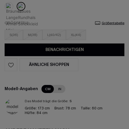
GRÖSSE(EU)
Größentabelle
S(36)
M(38)
L(40/42)
XL(44)
BENACHRICHTIGEN
ÄHNLICHE SHOPPEN
Modell-Angaben
CM
IN
Das Model trägt die Größe:
S
Größe:
173 cm
Brust:
78 cm
Taille:
60 cm
Hüfte:
84 cm