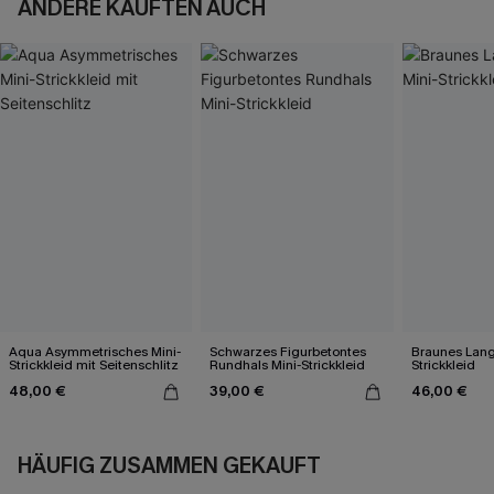
ANDERE KAUFTEN AUCH
Aqua Asymmetrisches Mini-
Schwarzes Figurbetontes
Braunes Lang
Strickkleid mit Seitenschlitz
Rundhals Mini-Strickkleid
Strickkleid
48,00 €
39,00 €
46,00 €
HÄUFIG ZUSAMMEN GEKAUFT