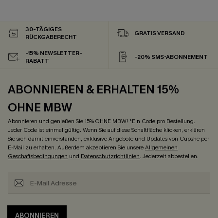
30-TÄGIGES
GRATIS VERSAND
RÜCKGABERECHT
-15% NEWSLETTER-
-20% SMS-ABONNEMENT
RABATT
ABONNIEREN & ERHALTEN 15%
OHNE MBW
Abonnieren und genießen Sie 15% OHNE MBW! *Ein Code pro Bestellung.
Jeder Code ist einmal gültig. Wenn Sie auf diese Schaltfläche klicken, erklären
Sie sich damit einverstanden, exklusive Angebote und Updates von Cupshe per
E-Mail zu erhalten. Außerdem akzeptieren Sie unsere
Allgemeinen
Geschäftsbedingungen
und
Datenschutzrichtlinien
. Jederzeit abbestellen.
ABONNIEREN