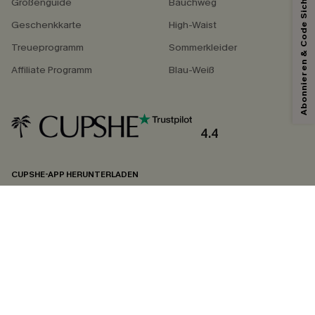
Abonnieren & Code Sichern
Größenguide
Bauchweg
Geschenkkarte
High-Waist
Treueprogramm
Sommerkleider
Affiliate Programm
Blau-Weiß
4.4
CUPSHE-APP HERUNTERLADEN
FOLGEN SIE UNS AUF