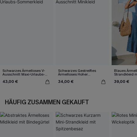
Schwarzes Ärmelloses V-
Schwarzes Gestreiftes
Blaues Ärmell
Ausschnitt Maxi-Urlaubs-
Ärmelloses Hoher
Strandkleid 
Sommerkleid
Ausschnitt Minikleid
Ausschnitt
43,00 €
34,00 €
39,00 €
HÄUFIG ZUSAMMEN GEKAUFT