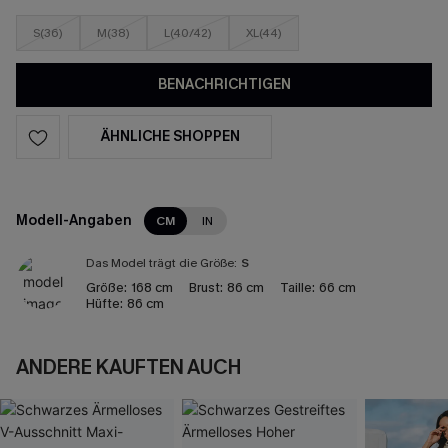
S(36)
M(38)
L(40/42)
XL(44)
BENACHRICHTIGEN
ÄHNLICHE SHOPPEN
Modell-Angaben
CM
IN
Das Model trägt die Größe:
S
Größe:
168 cm
Brust:
86 cm
Taille:
66 cm
Hüfte:
86 cm
ANDERE KAUFTEN AUCH