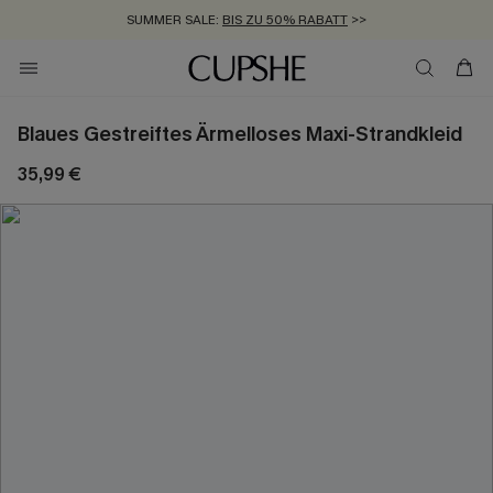
SUMMER SALE:
BIS ZU 50% RABATT
>>
ZUM NEWSLETTER:
KOSTENLOSER VERSAND AB 89 €
BIS ZU -20% EXTRA ERHALTEN
>>
>>
Blaues Gestreiftes Ärmelloses Maxi-Strandkleid
35,99 €