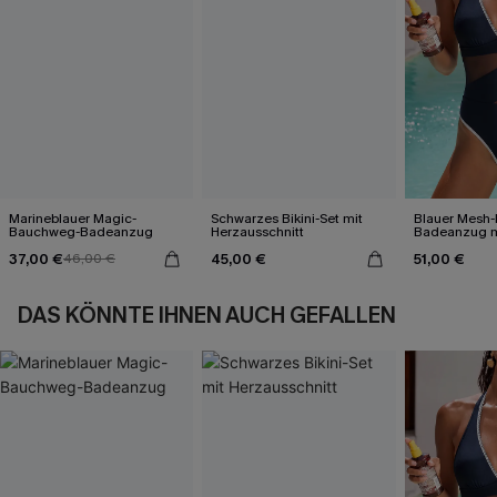
Marineblauer Magic-
Schwarzes Bikini-Set mit
Blauer Mesh-
Bauchweg-Badeanzug
Herzausschnitt
Badeanzug mi
Ausschnitt
37,00 €
45,00 €
51,00 €
46,00 €
DAS KÖNNTE IHNEN AUCH GEFALLEN