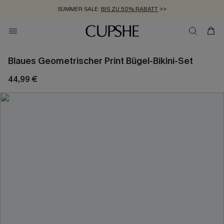
SUMMER SALE:
BIS ZU 50% RABATT
>>
ZUM NEWSLETTER:
KOSTENLOSER VERSAND AB 89 €
BIS ZU -20% EXTRA ERHALTEN
>>
>>
Blaues Geometrischer Print Bügel-Bikini-Set
44,99 €