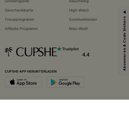
Größenguide
Bauchweg
Geschenkkarte
High-Waist
Abonnieren & Code Sichern
Treueprogramm
Sommerkleider
Affiliate Programm
Blau-Weiß
4.4
CUPSHE-APP HERUNTERLADEN
FOLGEN SIE UNS AUF