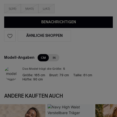
S(38)
M(40)
L(42)
BENACHRICHTIGEN
ÄHNLICHE SHOPPEN
Modell-Angaben
CM
IN
Das Model trägt die Größe:
S
Größe:
165 cm
Brust:
79 cm
Taille:
61 cm
Hüfte:
90 cm
ANDERE KAUFTEN AUCH