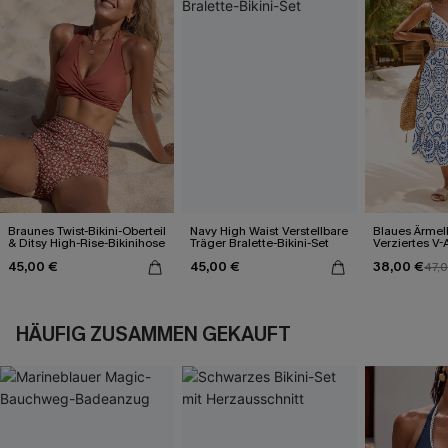
Braunes Twist-Bikini-Oberteil
Navy High Waist Verstellbare
Blaues Ärmel
& Ditsy High-Rise-Bikinihose
Träger Bralette-Bikini-Set
Verziertes V-
Midi-Trägerkl
45,00 €
45,00 €
38,00 €
47,
HÄUFIG ZUSAMMEN GEKAUFT