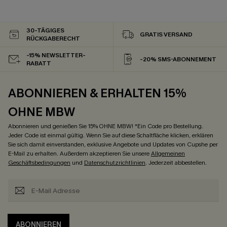
30-TÄGIGES
GRATIS VERSAND
RÜCKGABERECHT
-15% NEWSLETTER-
-20% SMS-ABONNEMENT
RABATT
ABONNIEREN & ERHALTEN 15%
OHNE MBW
Abonnieren und genießen Sie 15% OHNE MBW! *Ein Code pro Bestellung.
Jeder Code ist einmal gültig. Wenn Sie auf diese Schaltfläche klicken, erklären
Sie sich damit einverstanden, exklusive Angebote und Updates von Cupshe per
E-Mail zu erhalten. Außerdem akzeptieren Sie unsere
Allgemeinen
Geschäftsbedingungen
und
Datenschutzrichtlinien
. Jederzeit abbestellen.
ABONNIEREN