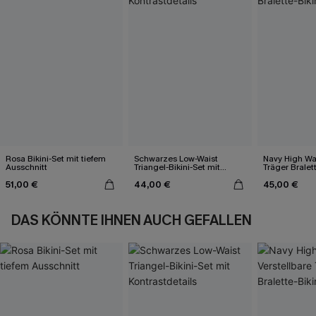
Rosa Bikini-Set mit tiefem
Schwarzes Low-Waist
Navy High Wai
Ausschnitt
Triangel-Bikini-Set mit
Träger Bralett
Kontrastdetails
51,00 €
44,00 €
45,00 €
DAS KÖNNTE IHNEN AUCH GEFALLEN