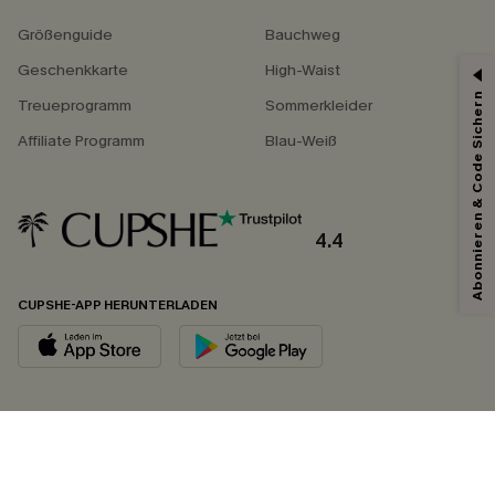
Größenguide
Bauchweg
Geschenkkarte
High-Waist
Abonnieren & Code Sichern
Treueprogramm
Sommerkleider
Affiliate Programm
Blau-Weiß
4.4
CUPSHE-APP HERUNTERLADEN
FOLGEN SIE UNS AUF