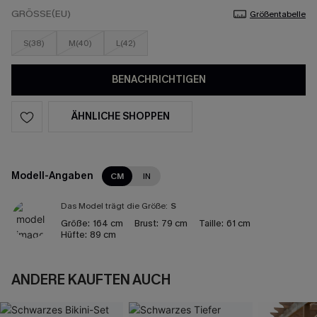
GRÖSSE(EU)
Größentabelle
S(38)
M(40)
L(42)
BENACHRICHTIGEN
ÄHNLICHE SHOPPEN
Modell-Angaben
CM
IN
Das Model trägt die Größe:
S
Größe:
164 cm
Brust:
79 cm
Taille:
61 cm
Hüfte:
89 cm
ANDERE KAUFTEN AUCH