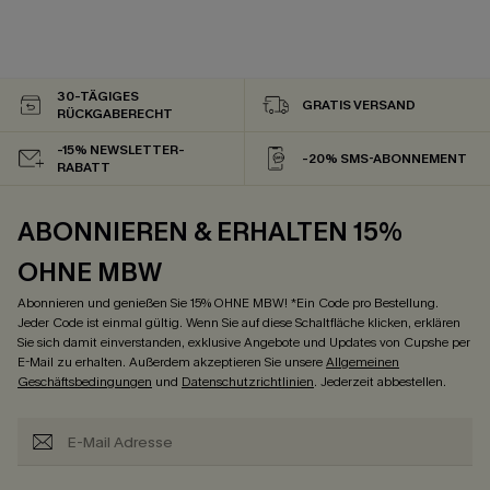
30-TÄGIGES
GRATIS VERSAND
RÜCKGABERECHT
-15% NEWSLETTER-
-20% SMS-ABONNEMENT
RABATT
ABONNIEREN & ERHALTEN 15%
OHNE MBW
Abonnieren und genießen Sie 15% OHNE MBW! *Ein Code pro Bestellung.
Jeder Code ist einmal gültig. Wenn Sie auf diese Schaltfläche klicken, erklären
Sie sich damit einverstanden, exklusive Angebote und Updates von Cupshe per
E-Mail zu erhalten. Außerdem akzeptieren Sie unsere
Allgemeinen
Geschäftsbedingungen
und
Datenschutzrichtlinien
. Jederzeit abbestellen.