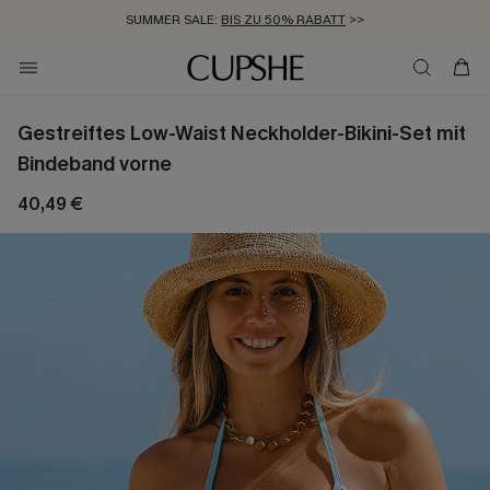
SUMMER SALE:
BIS ZU 50% RABATT
>>
ZUM NEWSLETTER:
KOSTENLOSER VERSAND AB 89 €
BIS ZU -20% EXTRA ERHALTEN
>>
>>
Gestreiftes Low-Waist Neckholder-Bikini-Set mit
Bindeband vorne
40,49 €