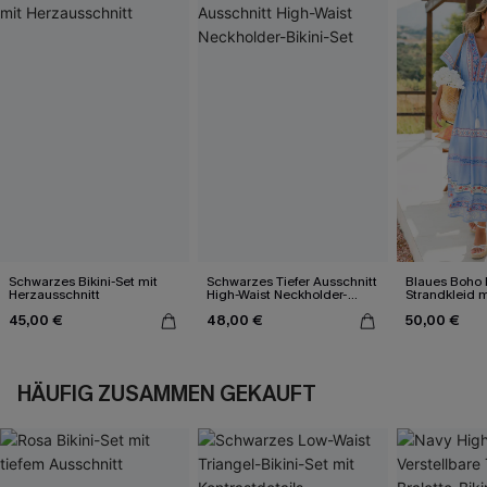
Schwarzes Bikini-Set mit
Schwarzes Tiefer Ausschnitt
Blaues Boho 
Herzausschnitt
High-Waist Neckholder-
Strandkleid 
Bikini-Set
45,00 €
48,00 €
50,00 €
HÄUFIG ZUSAMMEN GEKAUFT