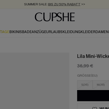
ZUM NEWSLETTER:
BIS ZU -20% EXTRA ERHALTEN
>>
KOSTENLOSER VERSAND AB 89 €
>>
KTAGE
BIKINIS
BADEANZÜGE
URLAUBSKLEIDUNG
KLEIDER
DAMEN
Lila Mini-Wick
36,99 €
GRÖSSE(EU)
S(36)
M(38)
WUN