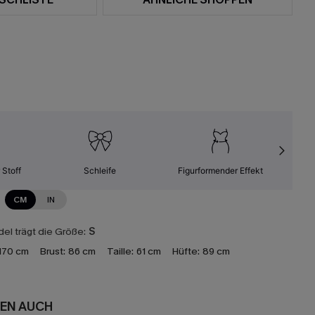
 Stoff
Schleife
Figurformender Effekt
Leic
CM
IN
el trägt die Größe:
S
170 cm
Brust:
86 cm
Taille:
61 cm
Hüfte:
89 cm
EN AUCH