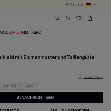
€ / Deutsch
MODE
SALE %
IM TREND
elkleid mit Blumenmuster und Taillengürtel
Größentabelle
L(40/42)
XL(44)
BENACHRICHTIGEN
SCHLISTE
ÄHNLICHE SHOPPEN