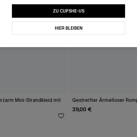
ZU CUPSHE-US
HIER BLEIBEN
rzarm Mini-Strandkleid mit
Gestreifter Ärmelloser Rom
39,00 €