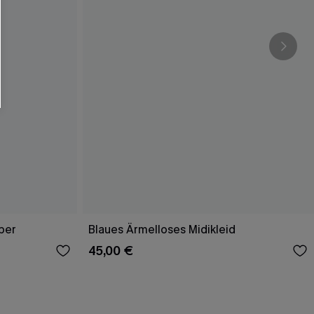
per
Blaues Ärmelloses Midikleid
45,00 €